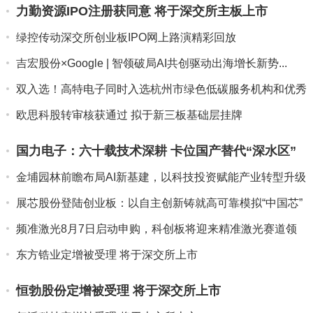
力勤资源IPO注册获同意 将于深交所主板上市
绿控传动深交所创业板IPO网上路演精彩回放
吉宏股份×Google | 智领破局AI共创驱动出海增长新势...
双入选！高特电子同时入选杭州市绿色低碳服务机构和优秀
解决方案...
欧思科股转审核获通过 拟于新三板基础层挂牌
国力电子：六十载技术深耕 卡位国产替代“深水区”
金埔园林前瞻布局AI新基建，以科技投资赋能产业转型升级
展芯股份登陆创业板：以自主创新铸就高可靠模拟“中国芯”
频准激光8月7日启动申购，科创板将迎来精准激光赛道领
军者
东方锆业定增被受理 将于深交所上市
恒勃股份定增被受理 将于深交所上市