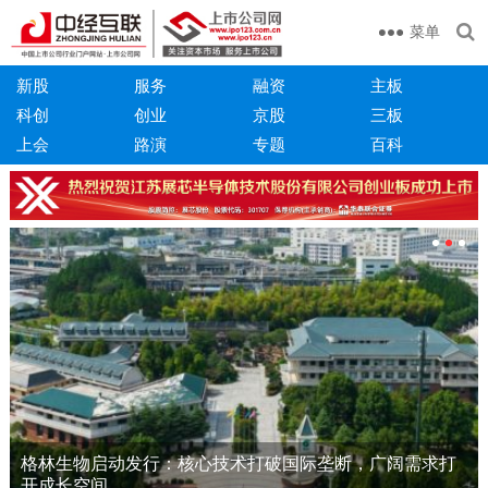
菜单
新股
服务
融资
主板
科创
创业
京股
三板
上会
路演
专题
百科
格林生物启动发行：核心技术打破国际垄断，广阔需求打
开成长空间