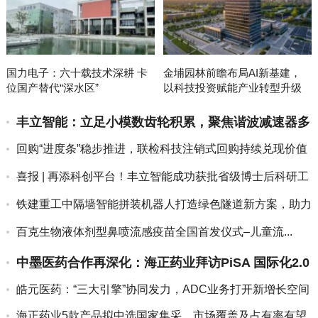
国力电子：六十载技术深耕 卡
金埔园林前瞻布局AI新基建，
位国产替代“深水区”
以科技投资赋能产业转型升级
丰立智能：立足小模数齿轮积累，聚焦谐波减速器多
元布局渐次展开
回购“进度条”稳步推进，联检科技注销式回购持续兑现价值
承诺
喜报 | 再添科创平台！丰立智能成功获批省级博士后科研工
作站
铁建重工中隔墙智能拼装机器人打造绿色隧道新方案，助力
新加坡地...
百克生物液体剂型鼻喷流感疫苗全国首发仪式–儿童流...
中墨医药合作再深化：海正药业拜访PiSA 国际化2.0
全面提...
皓元医药：“三大引擎”协同发力，ADC业务打开新增长空间
海正药业5款产品拟中选国家集采，市场覆盖及占有率有望