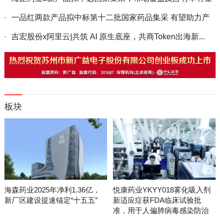
双增
一品红两款产品拟中标第十二批国家药品集采 有望助力产
品放量
吉宏股份x阿里云|共筑 AI 原生底座，共商Token出海新...
板块
海森药业2025年净利1.36亿，
悦康药业YKYY018雾化吸入剂
新厂区建设提速锚定“十五五”
新适应症获FDA临床试验批
准，用于人偏肺病毒感染防治