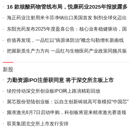
16 款核酸药物管线布局，悦康药业2025年报披露多
项创新药...
海正药业注射用米卡芬净钠出口美国首发 制剂全球化迈出
关键一步
东阳光药发布2025年度盈喜公告：核心业务稳健驱动，国
际化布...
价值再发现，一品红以“病原体防治”概念勾勒增长新曲线
把握新质生产力方向 一品红与生物医药产业政策同频共振
新股
力勤资源IPO注册获同意 将于深交所主板上市
绿控传动深交所创业板IPO网上路演精彩回放
展芯股份登陆创业板：以自主创新铸就高可靠模拟“中国芯”
频准激光8月7日启动申购，科创板将迎来精准激光赛道领
军者
双英集团北交所上市发行安排