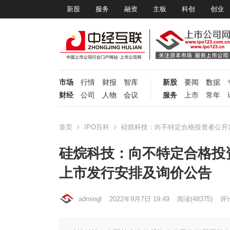
新股
服务
融资
主板
科创
创业
市场
行情
财报
智库
新股
要闻
数据
财经
公司
人物
会议
服务
上市
常年
首页
IPO百科
硅烷科技：向不特定合格投资者公开
硅烷科技：向不特定合格投
上市发行安排及询价公告
admingl
2022年9月7日 19:49
阅读
(48375)
评论