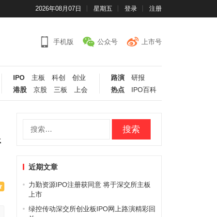
2026年08月07日
星期五
登录
注册
手机版
公众号
上市号
IPO
主板
科创
创业
路演
研报
港股
京股
三板
上会
热点
IPO百科
搜
索：
所
近期文章
力勤资源IPO注册获同意 将于深交所主板
上市
绿控传动深交所创业板IPO网上路演精彩回