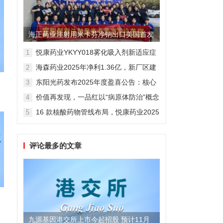
海正药业注射用米卡芬净钠出口美国首发
制剂全球化迈出关键一步
悦康药业YKYY018雾化吸入剂新适应症
1
获FDA临床试验批准，用于人偏肺病毒
海森药业2025年净利1.36亿，新厂区建
2
感染防治
设提速锚定“十五五”
东阳光药发布2025年度盈喜公告：核心
3
业务稳健驱动，国际化布局开启增长新
价值再发现，一品红以“病原体防治”概念
4
维度
勾勒增长新曲线
16 款核酸药物管线布局，悦康药业2025
5
年报披露多项创新药进展
评论最多的文章
九源基因港交所上市今起招股 预计11月