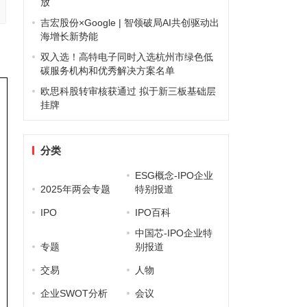
放
吉宏股份×Google | 智领破局AI共创驱动出
海增长新势能
双入选！高特电子同时入选杭州市绿色低
碳服务机构和优秀解决方案名单
欧思科股转审核获通过 拟于新三板基础层
挂牌
分类
ESG概念-IPO企业
2025年两会专题
特别报道
IPO
IPO百科
中国芯-IPO企业特
专题
别报道
交易
人物
企业SWOT分析
会议