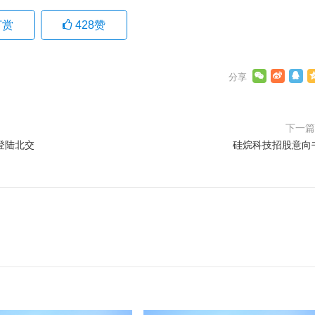
打赏
428
赞
下一
登陆北交
硅烷科技招股意向