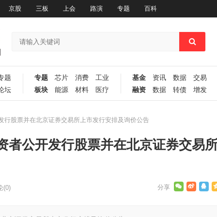
京股
三板
上会
路演
专题
百科
专题
专题
芯片
消费
工业
基金
资讯
数据
交易
论坛
板块
能源
材料
医疗
融资
数据
转债
增发
发行股票并在北京证券交易所上市发行安排及询价公告
资者公开发行股票并在北京证券交易
(0)