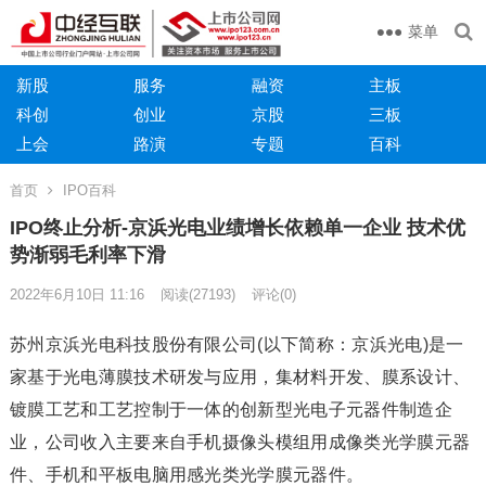
菜单
新股
服务
融资
主板
科创
创业
京股
三板
上会
路演
专题
百科
首页
IPO百科
IPO终止分析-京浜光电业绩增长依赖单一企业 技术优
势渐弱毛利率下滑
2022年6月10日 11:16
阅读
(27193)
评论(0)
苏州京浜光电科技股份有限公司(以下简称：京浜光电)是一
家基于光电薄膜技术研发与应用，集材料开发、膜系设计、
镀膜工艺和工艺控制于一体的创新型光电子元器件制造企
业，公司收入主要来自手机摄像头模组用成像类光学膜元器
件、手机和平板电脑用感光类光学膜元器件。