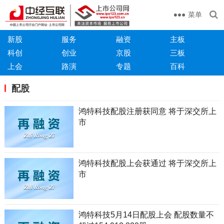
菜单
新股
服务
融资
主板
科创
创业
京股
三板
上会
路演
专题
百科
配股
鸿特科技配股注册获同意 将于深交所上
市
鸿特科技配股上会获通过 将于深交所上
市
鸿特科技5月14日配股上会 配股数量不