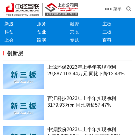
菜单
新股
服务
融资
主板
科创
创业
京股
三板
上会
路演
专题
百科
创新层
上源环保2023年上半年实现净利
29,887,103.44万元 同比下降13.43%
百汇科技2023年上半年实现净利
3179.93万元 同比增长57.47%
中源股份2023年上半年实现净利