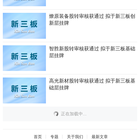
燎原装备股转审核获通过 拟于新三板创
新层挂牌
智胜新股转审核获通过 拟于新三板基础
层挂牌
高光新材股转审核获通过 拟于新三板基
础层挂牌
正在加载中...
首页
专题
关于我们
最新文章