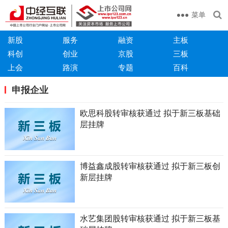
菜单
新股
服务
融资
主板
科创
创业
京股
三板
上会
路演
专题
百科
申报企业
欧思科股转审核获通过 拟于新三板基础
层挂牌
博益鑫成股转审核获通过 拟于新三板创
新层挂牌
水艺集团股转审核获通过 拟于新三板基