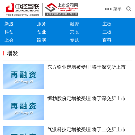
菜单
新股
服务
融资
主板
科创
创业
京股
三板
上会
路演
专题
百科
增发
东方锆业定增被受理 将于深交所上市
恒勃股份定增被受理 将于深交所上市
气派科技定增被受理 将于上交所上市