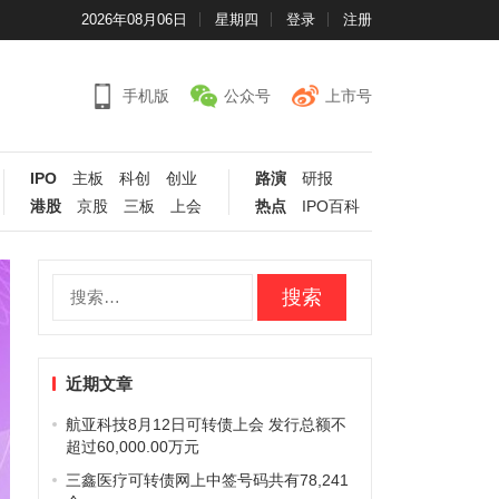
2026年08月06日
星期四
登录
注册
手机版
公众号
上市号
IPO
主板
科创
创业
路演
研报
港股
京股
三板
上会
热点
IPO百科
搜
索：
近期文章
航亚科技8月12日可转债上会 发行总额不
超过60,000.00万元
三鑫医疗可转债网上中签号码共有78,241