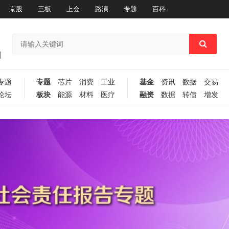
京股
三板
上会
路演
专题
百科
专题
专题
芯片
消费
工业
基金
资讯
数据
交易
论坛
板块
能源
材料
医疗
融资
数据
转债
增发