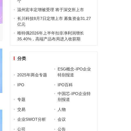
个
温州宏丰定增被受理 将于深交所上市
长川科技8月7日定增上市 募集资金31.27
亿元
唯特偶2026年上半年扣非净利润增长
35.40%，高端产品布局进入收获期
分类
ESG概念-IPO企业
2025年两会专题
特别报道
IPO
IPO百科
中国芯-IPO企业特
专题
别报道
交易
人物
企业SWOT分析
会议
公司
公告