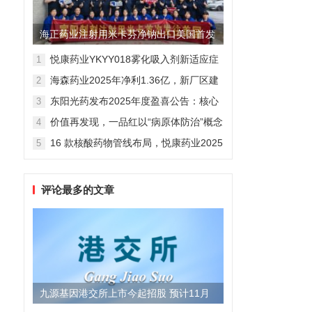
海正药业注射用米卡芬净钠出口美国首发
制剂全球化迈出关键一步
悦康药业YKYY018雾化吸入剂新适应症
1
获FDA临床试验批准，用于人偏肺病毒
海森药业2025年净利1.36亿，新厂区建
2
感染防治
设提速锚定“十五五”
东阳光药发布2025年度盈喜公告：核心
3
业务稳健驱动，国际化布局开启增长新
价值再发现，一品红以“病原体防治”概念
4
维度
勾勒增长新曲线
16 款核酸药物管线布局，悦康药业2025
5
年报披露多项创新药进展
评论最多的文章
九源基因港交所上市今起招股 预计11月