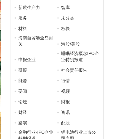
新质生产力
智库
服务
未分类
材料
板块
海南自贸港全岛封
关
港股/美股
睡眠经济概念IPO企
申报企业
业特别报道
研报
社会责任报告
能源
行情
要闻
视频
论坛
财报
财经
资讯
路演
配股
金融行业-IPO企业
锂电池行业上市公
特别报道
司专题