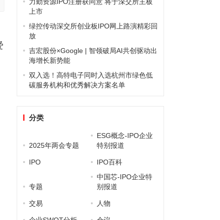
力勤资源IPO注册获同意 将于深交所主板
上市
绿控传动深交所创业板IPO网上路演精彩回
放
爱
吉宏股份×Google | 智领破局AI共创驱动出
海增长新势能
双入选！高特电子同时入选杭州市绿色低
碳服务机构和优秀解决方案名单
分类
ESG概念-IPO企业
2025年两会专题
特别报道
IPO
IPO百科
中国芯-IPO企业特
专题
别报道
交易
人物