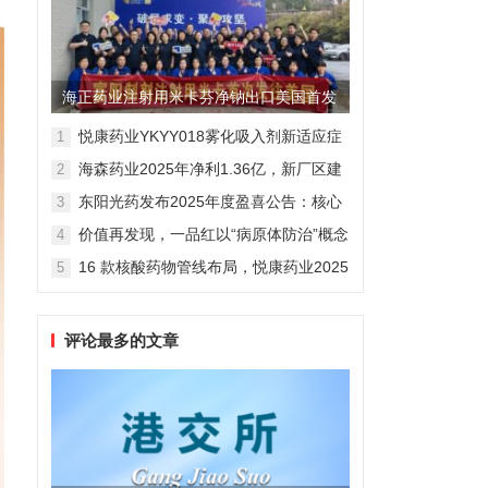
海正药业注射用米卡芬净钠出口美国首发
制剂全球化迈出关键一步
悦康药业YKYY018雾化吸入剂新适应症
1
获FDA临床试验批准，用于人偏肺病毒
海森药业2025年净利1.36亿，新厂区建
2
感染防治
设提速锚定“十五五”
东阳光药发布2025年度盈喜公告：核心
3
业务稳健驱动，国际化布局开启增长新
价值再发现，一品红以“病原体防治”概念
4
维度
勾勒增长新曲线
16 款核酸药物管线布局，悦康药业2025
5
年报披露多项创新药进展
评论最多的文章