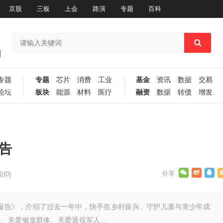
京股
三板
上会
路演
专题
百科
专题
专题
芯片
消费
工业
基金
资讯
数据
交易
论坛
板块
能源
材料
医疗
融资
数据
转债
增发
告
(0)
责任报告》，介绍了过去一年中，快手在乡村振兴、守护儿童与青少年成
业、关爱银发群体、关爱退役军人…