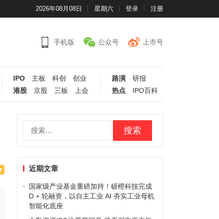
2026年08月08日
星期六
登录
注册
手机版
公众号
上市号
IPO
主板
科创
创业
路演
研报
港股
京股
三板
上会
热点
IPO百科
搜
索：
近期文章
国家级产业基金重磅加持！硕橙科技完成
D + 轮融资，以自主工业 AI 夯实工业母机
智能化底座