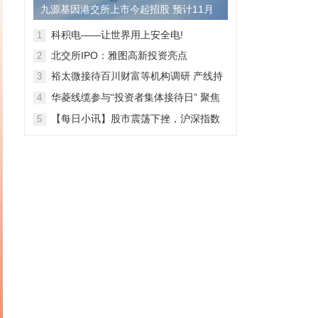
九源基因港交所上市今起招股 预计11月
28日上市
科积电——让世界用上安全电!
1
北交所IPO：雅图高新投资亮点
2
裕太微接待百川财富等机构调研 产线持
3
续拓宽海外收入快速增长
华菱线缆参与“投资者集体接待日” 聚焦
4
特种线缆 夯实企业竞争力
【每日小讯】股市震荡下挫，沪深指数
5
齐跌，市场整体表现弱势