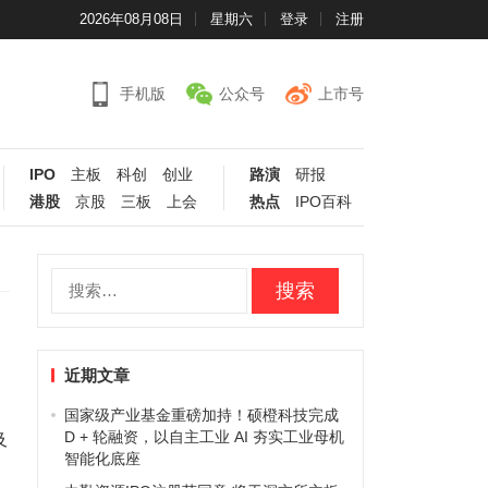
2026年08月08日
星期六
登录
注册
手机版
公众号
上市号
IPO
主板
科创
创业
路演
研报
港股
京股
三板
上会
热点
IPO百科
搜
索：
近期文章
国家级产业基金重磅加持！硕橙科技完成
D + 轮融资，以自主工业 AI 夯实工业母机
及
智能化底座