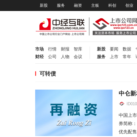
新股
服务
融资
主板
科创
创业
市场
行情
财报
智库
新股
要闻
数据
财经
公司
人物
会议
服务
上市
常年
可转债
中仑新材
ID010
中国上市
券简称：
优先配售