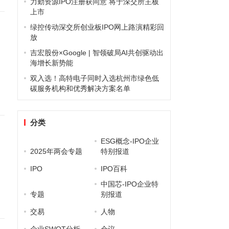
力勤资源IPO注册获同意 将于深交所主板
上市
绿控传动深交所创业板IPO网上路演精彩回
放
吉宏股份×Google | 智领破局AI共创驱动出
海增长新势能
双入选！高特电子同时入选杭州市绿色低
碳服务机构和优秀解决方案名单
分类
ESG概念-IPO企业
2025年两会专题
特别报道
IPO
IPO百科
中国芯-IPO企业特
专题
别报道
交易
人物