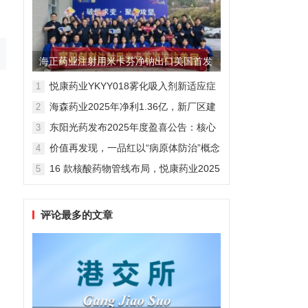
海正药业注射用米卡芬净钠出口美国首发
制剂全球化迈出关键一步
悦康药业YKYY018雾化吸入剂新适应症
1
获FDA临床试验批准，用于人偏肺病毒
海森药业2025年净利1.36亿，新厂区建
2
感染防治
设提速锚定“十五五”
东阳光药发布2025年度盈喜公告：核心
3
业务稳健驱动，国际化布局开启增长新
价值再发现，一品红以“病原体防治”概念
4
维度
勾勒增长新曲线
16 款核酸药物管线布局，悦康药业2025
5
年报披露多项创新药进展
评论最多的文章