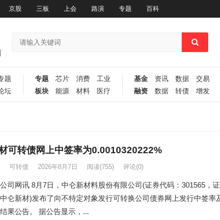
京股
三板
上会
路演
专题
百科
专题
专题
芯片
消费
工业
基金
资讯
数据
交易
论坛
板块
能源
材料
医疗
融资
数据
转债
增发
可转债网上中签率为0.0010320222%
可转债
2026年8月7日
阅读
(755)
评论(0)
公司网讯 8月7日，中仑新材料股份有限公司(证券代码：301565，证
中仑新材)发布了向不特定对象发行可转换公司债券网上发行中签率
结果公告。 据公告显示，...