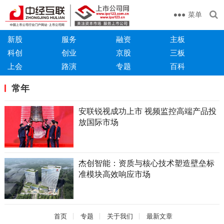
菜单
新股
服务
融资
主板
科创
创业
京股
三板
上会
路演
专题
百科
常年
安联锐视成功上市 视频监控高端产品投
放国际市场
杰创智能：资质与核心技术塑造壁垒标
准模块高效响应市场
首页
专题
关于我们
最新文章