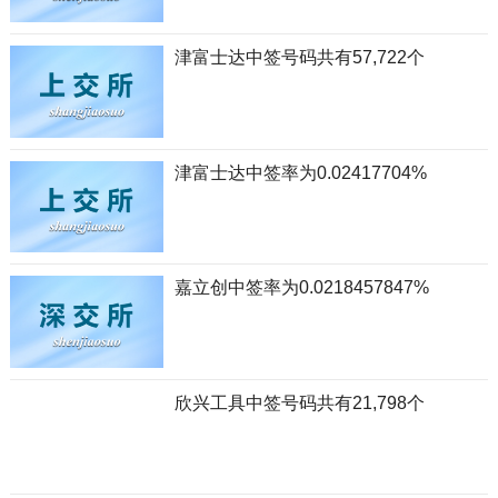
津富士达中签号码共有57,722个
津富士达中签率为0.02417704%
嘉立创中签率为0.0218457847%
欣兴工具中签号码共有21,798个