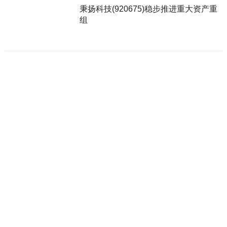
秉扬科技(920675)稳步推进重大资产重
组
开源证券北证50调仓前瞻：美德乐
(920119)有望纳入指数样本
皓元医药：“三大引擎”协同发力，ADC
业务打开新增长空间
海正药业5款产品拟中选国家集采，市场
覆盖及占有率有望双增
安井食品港股获施罗德增持至14.06%，