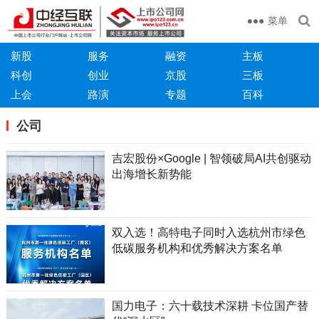
菜单
新股
服务
融资
主板
科创
创业
京股
三板
上会
路演
专题
百科
公司
吉宏股份×Google | 智领破局AI共创驱动
出海增长新势能
双入选！高特电子同时入选杭州市绿色
低碳服务机构和优秀解决方案名单
国力电子：六十载技术深耕 卡位国产替