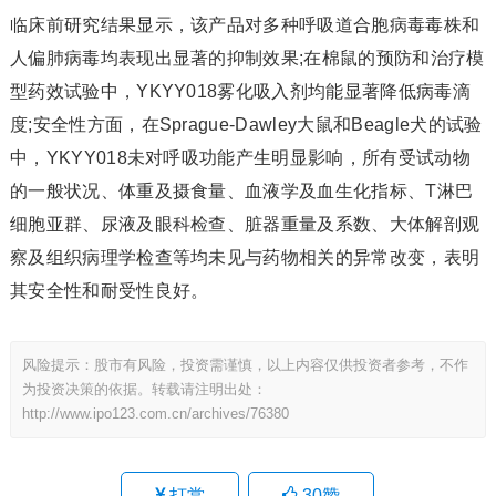
临床前研究结果显示，该产品对多种呼吸道合胞病毒毒株和
人偏肺病毒均表现出显著的抑制效果;在棉鼠的预防和治疗模
型药效试验中，YKYY018雾化吸入剂均能显著降低病毒滴
度;安全性方面，在Sprague-Dawley大鼠和Beagle犬的试验
中，YKYY018未对呼吸功能产生明显影响，所有受试动物
的一般状况、体重及摄食量、血液学及血生化指标、T淋巴
细胞亚群、尿液及眼科检查、脏器重量及系数、大体解剖观
察及组织病理学检查等均未见与药物相关的异常改变，表明
其安全性和耐受性良好。
风险提示：股市有风险，投资需谨慎，以上内容仅供投资者参考，不作
为投资决策的依据。转载请注明出处：
http://www.ipo123.com.cn/archives/76380
打赏
30
赞