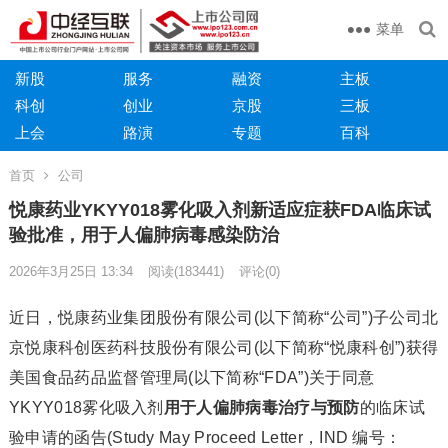
菜单
新股
服务
融资
主板
科创
创业
京股
三板
上会
路演
专题
百科
首页
公司
悦康药业YKYY018雾化吸入剂新适应症获FDA临床试
验批准，用于人偏肺病毒感染防治
2026年3月25日 13:34
阅读
(183441)
评论(0)
近日，悦康药业集团股份有限公司(以下简称“公司”)子公司北
京悦康科创医药科技股份有限公司(以下简称“悦康科创”)获得
美国食品药品监督管理局(以下简称“FDA”)关于同意
YKYY018雾化吸入剂
用于人偏肺病毒治疗与预防
的临床试
验申请的函告(Study May Proceed Letter，IND 编号：