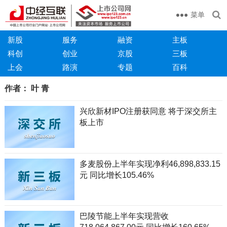
菜单
新股
服务
融资
主板
科创
创业
京股
三板
上会
路演
专题
百科
作者：
叶 青
兴欣新材IPO注册获同意 将于深交所主
板上市
多麦股份上半年实现净利46,898,833.15
元 同比增长105.46%
巴陵节能上半年实现营收