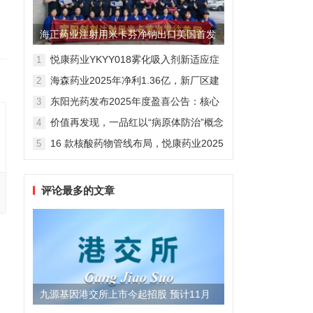
海正药业注射用米卡芬净钠出口美国首发
制剂全球化迈出关键一步
悦康药业YKYY018雾化吸入剂新适应症
1
获FDA临床试验批准，用于人偏肺病毒
海森药业2025年净利1.36亿，新厂区建
2
感染防治
设提速锚定“十五五”
东阳光药发布2025年度盈喜公告：核心
3
业务稳健驱动，国际化布局开启增长新
价值再发现，一品红以“病原体防治”概念
4
维度
勾勒增长新曲线
16 款核酸药物管线布局，悦康药业2025
5
年报披露多项创新药进展
评论最多的文章
九源基因港交所上市今起招股 预计11月