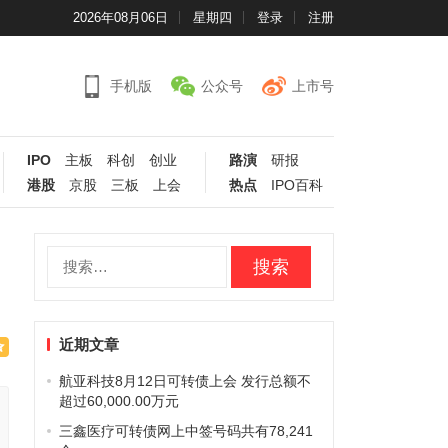
2026年08月06日
星期四
登录
注册
手机版
公众号
上市号
IPO
主板
科创
创业
路演
研报
港股
京股
三板
上会
热点
IPO百科
搜
索：
近期文章
航亚科技8月12日可转债上会 发行总额不
超过60,000.00万元
三鑫医疗可转债网上中签号码共有78,241