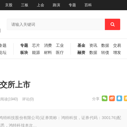
京股
三板
上会
路演
专题
百科
专题
专题
芯片
消费
工业
基金
资讯
数据
交易
论坛
板块
能源
材料
医疗
融资
数据
转债
增发
深交所上市
阅读
(1940)
评论(0)
鸿特科技股份有限公司(证券简称：鸿特科技，证券代码：300176)配
据悉，鸿特科技本次…