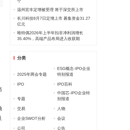
个
温州宏丰定增被受理 将于深交所上市
长川科技8月7日定增上市 募集资金31.27
亿元
唯特偶2026年上半年扣非净利润增长
35.40%，高端产品布局进入收获期
分类
ESG概念-IPO企业
2025年两会专题
特别报道
IPO
IPO百科
档
中国芯-IPO企业特
。
专题
别报道
轴
交易
人物
及
企业SWOT分析
会议
公司
公告