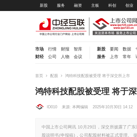
新股
服务
融资
主板
科创
创业
市场
行情
财报
智库
新股
要闻
数据
财经
公司
人物
会议
服务
上市
常年
首页
配股
鸿特科技配股被受理 将于深交所上市
鸿特科技配股被受理 将于
ID010
来源: 本网编辑
2025年10月30日 14:12
中国上市公司网讯 10月29日，深交所披露了广东
股说明书(申报稿)，公司配股材料被正式受理。 