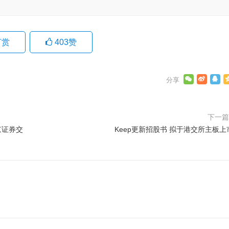
打赏
403
赞
下一
京证券交
Keep更新招股书 拟于港交所主板上