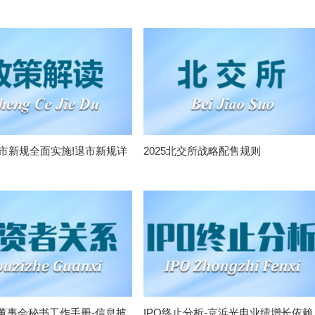
退市新规全面实施!退市新规详
2025北交所战略配售规则
董事会秘书工作手册-信息披
IPO终止分析-京浜光电业绩增长依赖