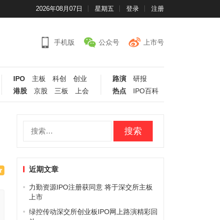
2026年08月07日
星期五
登录
注册
手机版
公众号
上市号
IPO
主板
科创
创业
路演
研报
港股
京股
三板
上会
热点
IPO百科
搜
索：
近期文章
力勤资源IPO注册获同意 将于深交所主板
上市
绿控传动深交所创业板IPO网上路演精彩回