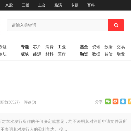
京股
三板
上会
路演
专题
百科
专题
专题
芯片
消费
工业
基金
资讯
数据
交易
论坛
板块
能源
材料
医疗
融资
数据
转债
增发
阅读
(36527)
评论(0)
所对本次发行所作的任何决定或意见，均不表明其对注册申请文件及所
也不表明其对发行人的盈利能力、投…