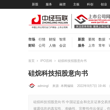
新股
服务
融资
主板
科创
创业
市场
行情
财报
智库
新股
要闻
数据
财经
公司
人物
会议
服务
上市
常年
首页
IPO百科
硅烷科技招股意向书
硅烷科技招股意向书
admingl
来源: 本网编辑
2022年9月7日 19:46
硅烷科技招股意向书 中国证监会和北京证券交易
披露信息的真实性、准确性、完整性作出保证，