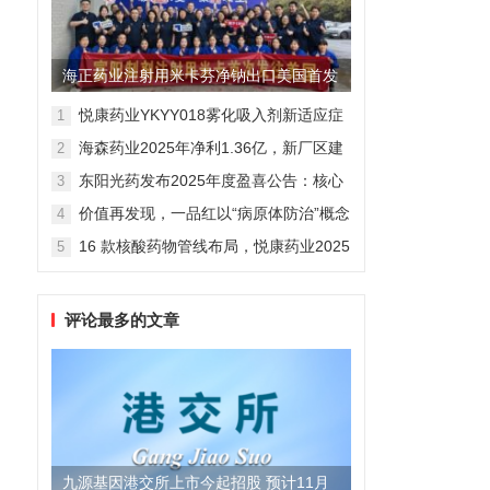
海正药业注射用米卡芬净钠出口美国首发
制剂全球化迈出关键一步
悦康药业YKYY018雾化吸入剂新适应症
1
获FDA临床试验批准，用于人偏肺病毒
海森药业2025年净利1.36亿，新厂区建
2
感染防治
设提速锚定“十五五”
东阳光药发布2025年度盈喜公告：核心
3
业务稳健驱动，国际化布局开启增长新
价值再发现，一品红以“病原体防治”概念
4
维度
勾勒增长新曲线
16 款核酸药物管线布局，悦康药业2025
5
年报披露多项创新药进展
评论最多的文章
九源基因港交所上市今起招股 预计11月