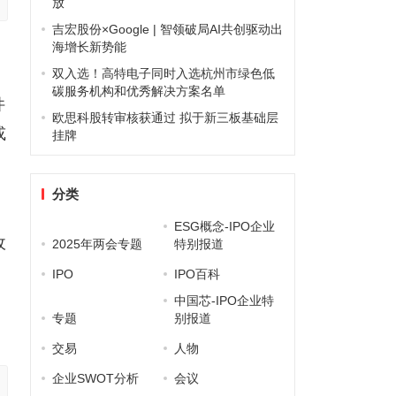
放
吉宏股份×Google | 智领破局AI共创驱动出
海增长新势能
双入选！高特电子同时入选杭州市绿色低
碳服务机构和优秀解决方案名单
件
欧思科股转审核获通过 拟于新三板基础层
或
挂牌
分类
ESG概念-IPO企业
收
2025年两会专题
特别报道
IPO
IPO百科
中国芯-IPO企业特
专题
别报道
交易
人物
企业SWOT分析
会议