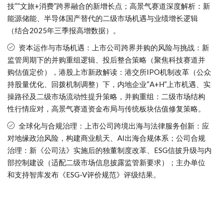
技”“文旅+消费”跨界融合的新增长点；高景气赛道深度解析：新
能源储能、半导体国产替代的二级市场机遇与业绩增长逻辑
（结合2025年三季报高增数据）。
资本运作与市场机遇：上市公司跨界并购的风险与挑战：新
监管周期下的并购重组逻辑、投后整合策略（聚焦科技赛道并
购估值定价），港股上市新政解读：港交所IPO机制改革（公众
持股量优化、回拨机制调整）下，内地企业“A+H”上市机遇、实
操路径及二级市场流动性提升策略，并购重组：二级市场结构
性行情应对，高景气赛道资金布局与传统板块估值修复策略。
全球化与合规治理：上市公司跨境出海与法律服务创新：应
对地缘政治风险，构建商业航天、AI出海合规体系；公司合规
治理：新《公司法》实施后的独董制度改革、ESG信披升级与内
部控制建设（适配二级市场信息披露监管新要求）；主办单位
和支持智库发布《ESG-V评价规范》评级结果。