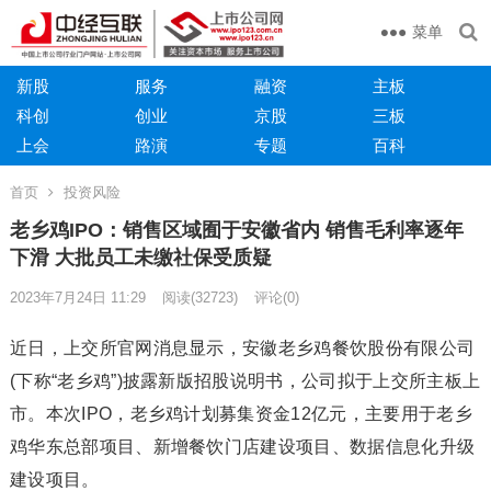
菜单
新股
服务
融资
主板
科创
创业
京股
三板
上会
路演
专题
百科
首页
投资风险
老乡鸡IPO：销售区域囿于安徽省内 销售毛利率逐年
下滑 大批员工未缴社保受质疑
2023年7月24日 11:29
阅读
(32723)
评论(0)
近日，上交所官网消息显示，安徽老乡鸡餐饮股份有限公司
(下称“老乡鸡”)披露新版招股说明书，公司拟于上交所主板上
市。本次IPO，老乡鸡计划募集资金12亿元，主要用于老乡
鸡华东总部项目、新增餐饮门店建设项目、数据信息化升级
建设项目。