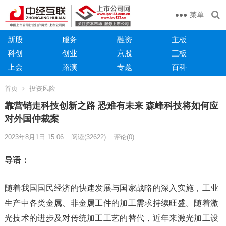
菜单
新股
服务
融资
主板
科创
创业
京股
三板
上会
路演
专题
百科
首页
投资风险
靠营销走科技创新之路 恐难有未来 森峰科技将如何应
对外国仲裁案
2023年8月1日 15:06
阅读
(32622)
评论(0)
导语：
随着我国国民经济的快速发展与国家战略的深入实施，工业
生产中各类金属、非金属工件的加工需求持续旺盛。随着激
光技术的进步及对传统加工工艺的替代，近年来激光加工设