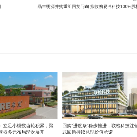
图
晶丰明源并购重组回复问询 拟收购易冲科技100%股
：立足小模数齿轮积累，聚
回购“进度条”稳步推进，联检科技注
速器多元布局渐次展开
式回购持续兑现价值承诺