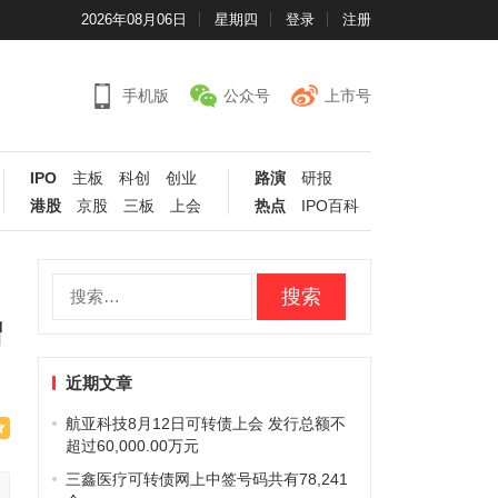
2026年08月06日
星期四
登录
注册
手机版
公众号
上市号
IPO
主板
科创
创业
路演
研报
港股
京股
三板
上会
热点
IPO百科
搜
索：
增
近期文章
航亚科技8月12日可转债上会 发行总额不
超过60,000.00万元
三鑫医疗可转债网上中签号码共有78,241