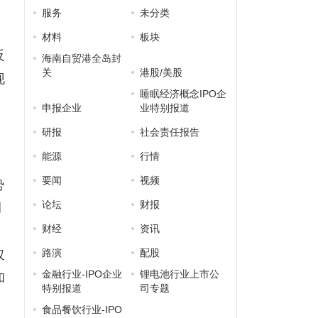
服务
未分类
材料
板块
反
海南自贸港全岛封
关
港股/美股
现
睡眠经济概念IPO企
申报企业
业特别报道
研报
社会责任报告
能源
行情
要闻
视频
势
论坛
财报
调
财经
资讯
路演
配股
仅
金融行业-IPO企业
锂电池行业上市公
和
特别报道
司专题
食品餐饮行业-IPO