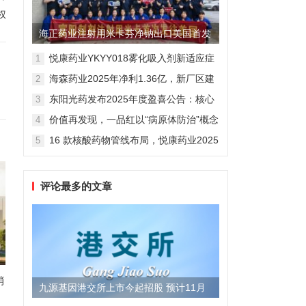
权
海正药业注射用米卡芬净钠出口美国首发
制剂全球化迈出关键一步
悦康药业YKYY018雾化吸入剂新适应症
1
获FDA临床试验批准，用于人偏肺病毒
海森药业2025年净利1.36亿，新厂区建
2
感染防治
设提速锚定“十五五”
东阳光药发布2025年度盈喜公告：核心
3
业务稳健驱动，国际化布局开启增长新
价值再发现，一品红以“病原体防治”概念
4
维度
勾勒增长新曲线
16 款核酸药物管线布局，悦康药业2025
5
年报披露多项创新药进展
评论最多的文章
销
九源基因港交所上市今起招股 预计11月