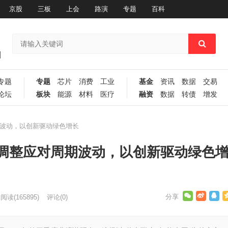
京股
三板
上会
路演
专题
百科
专题
专题
芯片
消费
工业
基金
资讯
数据
交易
论坛
板块
能源
材料
医疗
融资
数据
转债
增发
波动，以创新驱动绿色增长
调整应对周期波动，以创新驱动绿色
阅读
(165895)
评论(0)