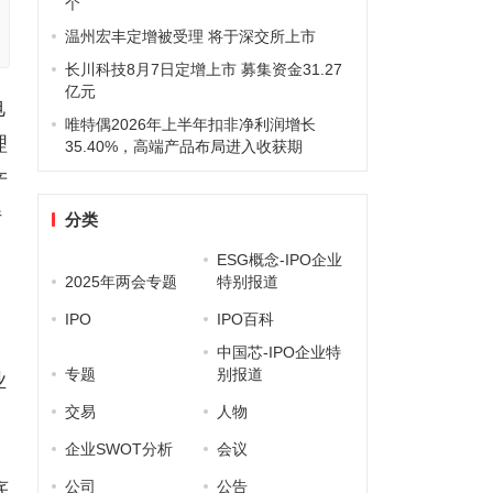
个
温州宏丰定增被受理 将于深交所上市
长川科技8月7日定增上市 募集资金31.27
亿元
电
唯特偶2026年上半年扣非净利润增长
理
35.40%，高端产品布局进入收获期
产
传
分类
ESG概念-IPO企业
2025年两会专题
特别报道
IPO
IPO百科
中国芯-IPO企业特
专题
别报道
业
交易
人物
企业SWOT分析
会议
公司
公告
底