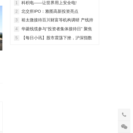
28日上市
科积电——让世界用上安全电!
1
北交所IPO：雅图高新投资亮点
2
裕太微接待百川财富等机构调研 产线持
3
续拓宽海外收入快速增长
华菱线缆参与“投资者集体接待日” 聚焦
4
特种线缆 夯实企业竞争力
【每日小讯】股市震荡下挫，沪深指数
5
齐跌，市场整体表现弱势