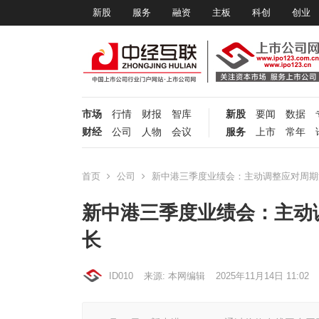
新股
服务
融资
主板
科创
创业
市场
行情
财报
智库
新股
要闻
数据
财经
公司
人物
会议
服务
上市
常年
首页
公司
新中港三季度业绩会：主动调整应对周期
新中港三季度业绩会：主动
长
ID010
来源: 本网编辑
2025年11月14日 11:02