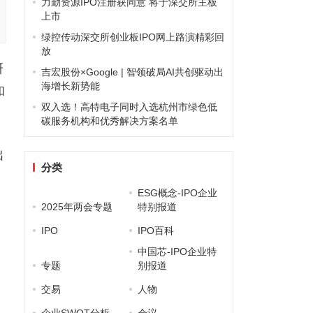
力勤资源IPO注册获同意 将于深交所主板
上市
绿控传动深交所创业板IPO网上路演精彩回
放
研
吉宏股份×Google | 智领破局AI共创驱动出
海增长新势能
和
双入选！高特电子同时入选杭州市绿色低
碳服务机构和优秀解决方案名单
出
分类
ESG概念-IPO企业
2025年两会专题
特别报道
IPO
IPO百科
中国芯-IPO企业特
专题
别报道
交易
人物