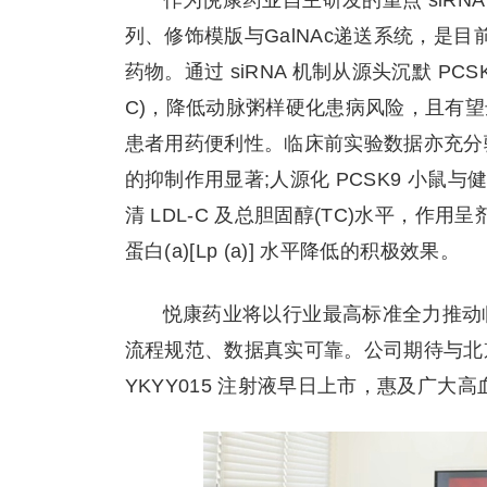
作为悦康药业自主研发的重点 siRNA
列、修饰模版与GalNAc递送系统，是目
药物。通过 siRNA 机制从源头沉默 PC
C)，降低动脉粥样硬化患病风险，且有望达
患者用药便利性。临床前实验数据亦充分验
的抑制作用显著;人源化 PCSK9 小鼠
清 LDL-C 及总胆固醇(TC)水平，
蛋白(a)[Lp (a)] 水平降低的积极效果。
悦康药业将以行业最高标准全力推动
流程规范、数据真实可靠。公司期待与北
YKYY015 注射液早日上市，惠及广大