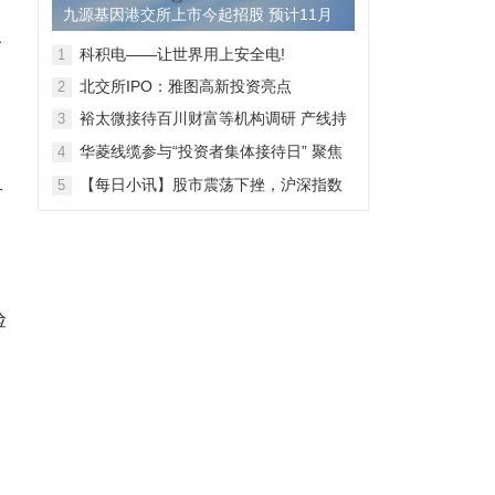
九源基因港交所上市今起招股 预计11月
A
28日上市
科积电——让世界用上安全电!
1
北交所IPO：雅图高新投资亮点
2
裕太微接待百川财富等机构调研 产线持
3
续拓宽海外收入快速增长
华菱线缆参与“投资者集体接待日” 聚焦
4
特种线缆 夯实企业竞争力
血
【每日小讯】股市震荡下挫，沪深指数
5
齐跌，市场整体表现弱势
验