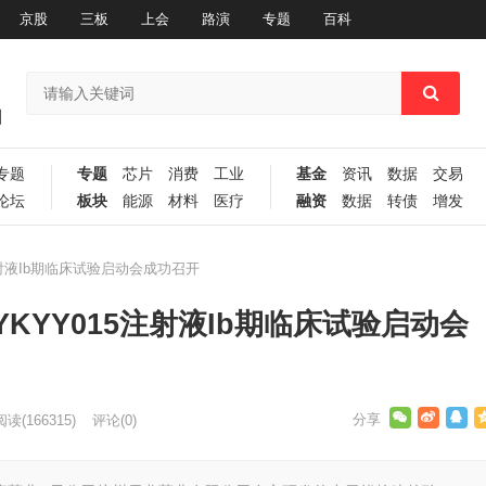
京股
三板
上会
路演
专题
百科
专题
专题
芯片
消费
工业
基金
资讯
数据
交易
论坛
板块
能源
材料
医疗
融资
数据
转债
增发
射液Ib期临床试验启动会成功召开
KYY015注射液Ib期临床试验启动会
阅读
(166315)
评论(0)