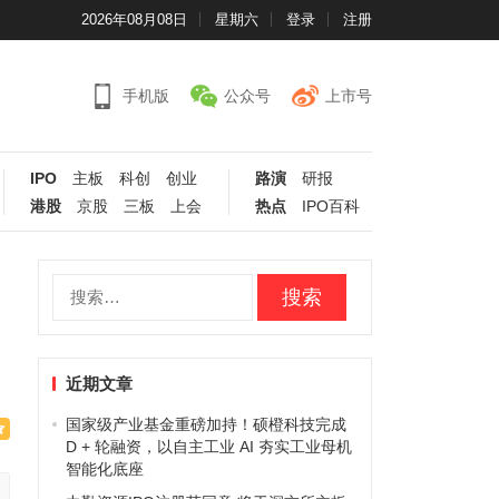
2026年08月08日
星期六
登录
注册
手机版
公众号
上市号
IPO
主板
科创
创业
路演
研报
港股
京股
三板
上会
热点
IPO百科
搜
索：
近期文章
国家级产业基金重磅加持！硕橙科技完成
D + 轮融资，以自主工业 AI 夯实工业母机
智能化底座