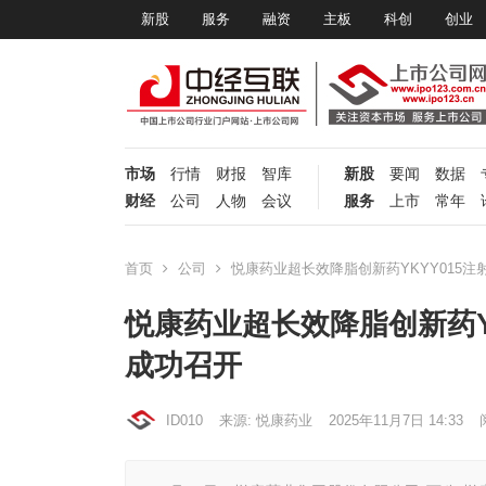
新股
服务
融资
主板
科创
创业
市场
行情
财报
智库
新股
要闻
数据
财经
公司
人物
会议
服务
上市
常年
首页
公司
悦康药业超长效降脂创新药YKYY015注
悦康药业超长效降脂创新药Y
成功召开
ID010
来源: 悦康药业
2025年11月7日 14:33