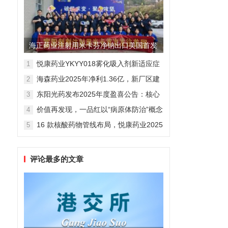
海正药业注射用米卡芬净钠出口美国首发
制剂全球化迈出关键一步
悦康药业YKYY018雾化吸入剂新适应症
1
获FDA临床试验批准，用于人偏肺病毒
海森药业2025年净利1.36亿，新厂区建
2
感染防治
设提速锚定“十五五”
东阳光药发布2025年度盈喜公告：核心
3
业务稳健驱动，国际化布局开启增长新
价值再发现，一品红以“病原体防治”概念
4
维度
勾勒增长新曲线
16 款核酸药物管线布局，悦康药业2025
5
年报披露多项创新药进展
评论最多的文章