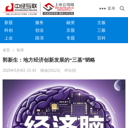
菜单
新股
服务
融资
主板
科创
创业
京股
三板
上会
路演
专题
百科
首页
智库
郭新生：地方经济创新发展的“三基”韬略
2025年5月9日 15:43
阅读
(10121)
评论(0)