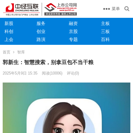
菜单
新股
服务
融资
主板
科创
创业
京股
三板
上会
路演
专题
百科
首页
智库
郭新生：智慧搜索，别拿豆包不当干粮
2025年5月9日 15:35
阅读
(10006)
评论(0)