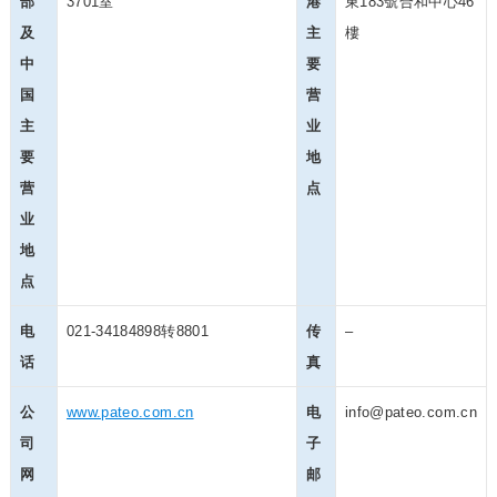
部
3701室
港
東183號合和中心46
及
主
樓
中
要
国
营
主
业
要
地
营
点
业
地
点
电
021-34184898转8801
传
–
话
真
公
www.pateo.com.cn
电
info@pateo.com.cn
司
子
网
邮