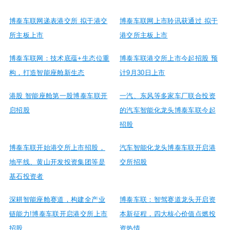
博泰车联网递表港交所 拟于港交
博泰车联网上市聆讯获通过 拟于
所主板上市
港交所主板上市
博泰车联网：技术底蕴+生态位重
博泰车联港交所上市今起招股 预
构，打造智能座舱新生态
计9月30日上市
港股 智能座舱第一股博泰车联开
一汽、东风等多家车厂联合投资
启招股
的汽车智能化龙头博泰车联今起
招股
博泰车联开始港交所上市招股，
汽车智能化龙头博泰车联开启港
地平线、黄山开发投资集团等是
交所招股
基石投资者
深耕智能座舱赛道，构建全产业
博泰车联：智驾赛道龙头开启资
链能力!博泰车联开启港交所上市
本新征程，四大核心价值点燃投
招股
资热情