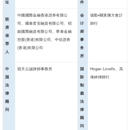
址
件
中國國際金融香港證券有限公
会
德勤•關黃陳方會計
联
司、國泰君安融資有限公司、招
计
師行
席
銀國際融資有限公司、華泰金融
师
保
控股(香港)有限公司、中信證券
事
荐
(香港)有限公司
务
人
所
中
競天公誠律師事務所
国
Hogan Lovells、高
国
际
偉紳律師行
法
制
律
裁
顾
法
问
律
顾
问