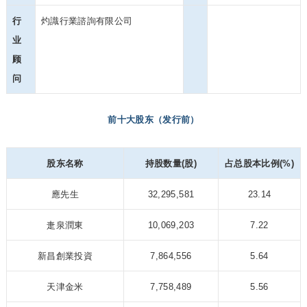
行
灼識行業諮詢有限公司
业
顾
问
前十大股东（发行前）
股东名称
持股数量(股)
占总股本比例(%)
應先生
32,295,581
23.14
疌泉潤東
10,069,203
7.22
新昌創業投資
7,864,556
5.64
天津金米
7,758,489
5.56