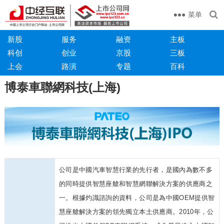
菜单
新股
服务
融资
主板
科创
创业
京股
三板
上会
路演
专题
百科
博泰車聯網科技(上海)
公司是中國汽車智慧行業的先行者，是國內為數不多
的同時提供智慧座艙和智慧網聯解決方案的供應商之
一。根據灼識諮詢的資料，公司是為中國OEM提供智
慧座艙解決方案的領先獨立本土供應商。2010年，公