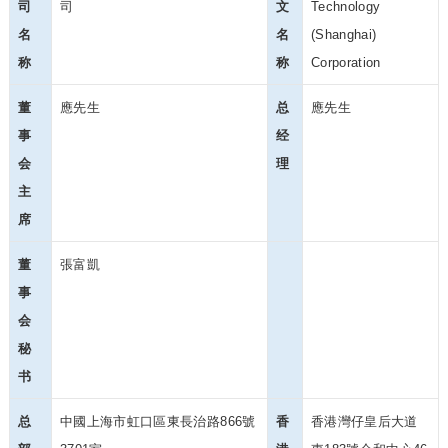
司
司
文
Technology
名
名
(Shanghai)
称
称
Corporation
董
應先生
总
應先生
事
经
会
理
主
席
董
張富凱
事
会
秘
书
总
中國上海市虹口區東長治路866號
香
香港灣仔皇后大道