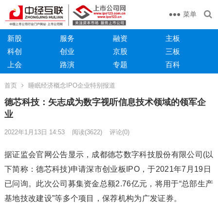
菜单
新股
服务
融资
主板
科创
创业
京股
三板
上会
路演
专题
百科
首页
睡眠经济概念IPO企业特别报道
德芯科技：矢志成为数字视听信息技术领域的领军企
业
2022年1月13日 14:53
阅读
(3622)
评论(0)
据证监会官网公告显示，成都德芯数字科技股份有限公司(以
下简称：德芯科技)申请深市创业板IPO，于2021年7月19日
已问询。此次公司募集资金总额2.76亿元，将用于“总部生产
基地技改建设”等多个项目，保荐机构为广发证券。