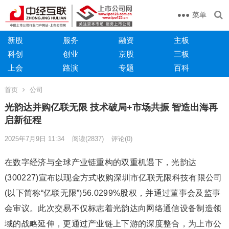
菜单
新股
服务
融资
主板
科创
创业
京股
三板
上会
路演
专题
百科
首页
公司
光韵达并购亿联无限 技术破局+市场共振 智造出海再
启新征程
2025年7月9日 11:34
阅读
(2837)
评论(0)
在数字经济与全球产业链重构的双重机遇下，光韵达
(300227)宣布以现金方式收购深圳市亿联无限科技有限公司
(以下简称“亿联无限”)56.0299%股权，并通过董事会及监事
会审议。此次交易不仅标志着光韵达向网络通信设备制造领
域的战略延伸，更通过产业链上下游的深度整合，为上市公