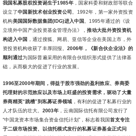
我国私募股权投资诞生于1985年
，国家科委和财政部等联合
设立了
中国新技术创业投资公司
。1992年，第一家外资投资
机构
美国国际数据集团(IDG)进入中国
。1995年通过的《设
立境外中国产业投资基金管理办法》，
推动大批外资投资机
构进入中国
，通过搜狐、网易、亚信等企业在美国上市，外
资投资机构收获了丰厚回报。
2006年，《新合伙企业法》的
顺利通过
为国际普遍采用的有限合伙组织形式提供了法律基
础，从而极大的促进了行业的发展。
1996至2000年期间，得益于股市强劲的盈利效应、券商委
托理财的示范效应以及市场上旺盛的投资需求，驱动了大量
券商精英“跳槽”到私募证券领域
，有利的促进了私募行业的
人才队伍的壮大。
2003年
，云南国际信托有限公司发行了
“中国龙资本市场集合资金信托计划”，标志着我国
首支专注
于二级市场投资、以信托模式发行的私募证券基金正式问