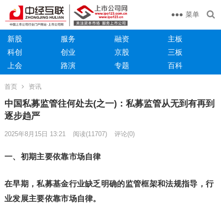
菜单
新股
服务
融资
主板
科创
创业
京股
三板
上会
路演
专题
百科
首页
资讯
中国私募监管往何处去(之一)：私募监管从无到有再到
逐步趋严
2025年8月15日 13:21
阅读
(11707)
评论(0)
一、初期主要依靠市场自律
在早期，私募基金行业缺乏明确的监管框架和法规指导，行
业发展主要依靠市场自律。