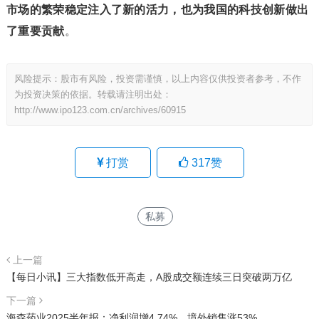
市场的繁荣稳定注入了新的活力，也为我国的科技创新做出
了重要贡献
。
风险提示：股市有风险，投资需谨慎，以上内容仅供投资者参考，不作
为投资决策的依据。转载请注明出处：
http://www.ipo123.com.cn/archives/60915
打赏
317
赞
私募
上一篇
【每日小讯】三大指数低开高走，A股成交额连续三日突破两万亿
下一篇
海森药业2025半年报：净利润增4.74%，境外销售涨53%