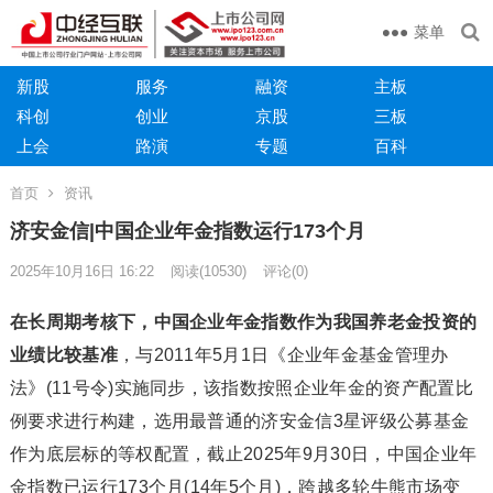
菜单
新股
服务
融资
主板
科创
创业
京股
三板
上会
路演
专题
百科
首页
资讯
济安金信|中国企业年金指数运行173个月
2025年10月16日 16:22
阅读
(10530)
评论(0)
在长周期考核下，中国企业年金指数作为我国养老金投资的
业绩比较基准
，与2011年5月1日《企业年金基金管理办
法》(11号令)实施同步，该指数按照企业年金的资产配置比
例要求进行构建，选用最普通的济安金信3星评级公募基金
作为底层标的等权配置，截止2025年9月30日，中国企业年
金指数已运行173个月(14年5个月)，跨越多轮牛熊市场变