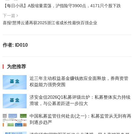
【每日小讯】A股缩量震荡，沪指险守3900点，4171只个股下跌
下一篇
喜报!慧博云通再获2025浙江省成长性最快百强企业
作者:
ID010
为您推荐
近三年主动权益基金赚钱效应全面释放，券商资管
权益能力强势突围
济安金信2026Q1私募评级出炉：私募整体实力持续
滑坡，与公募差距进一步拉大
中国私募监管往何处去(之一)：私募监管从无到有再
到逐步趋严