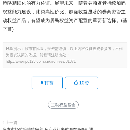
策略精细化的有力佐证。展望未来，随着券商资管持续加码
权益能力建设，此类高性价比、超额收益显著的券商资管主
动权益产品，有望成为居民权益资产配置的重要新选择。(基
辛哥)
风险提示：股市有风险，投资需谨慎，以上内容仅供投资者参考，不作
为投资决策的依据。转载请注明出处：
http://www.ipo123.com.cn/archives/81371
打赏
10
赞
主动权益基金
上一篇
资本市场监管持续完善 多产业迎来前瞻布局新机遇