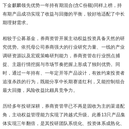
下金麒麟领先优势一年持有期混合(含C份额)同样上榜，持
有期产品成功实现了收益与回撤的平衡，较好地适配了中长
期理财需求。
相较于公募基金，券商资管开展主动权益投资具备天然的研
究优势。依托母公司券商强大的行业研究力量、一线的产业
调研资源以及宏观策略研判能力，券商资管在行业拐点捕
捉、主题行情挖掘与市场节奏把握上形成了独到优势。同
时，通过一年持有、一年定开等产品设计，有效约束投资者
追涨杀跌的行为，既能分享中长期赛道红利，又能控制组合
最大回撤，风险收益比颇具竞争力。
历经多年投研深耕，券商资管早已不再是固收为主的渠道配
角，主动权益管理能力实现了跨越式升级。此番13只产品集
体实现三年翻倍，是其投研团队系统化、投资体系成熟化、