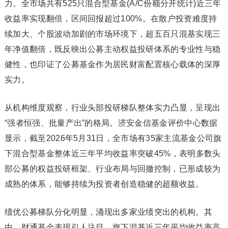
力。全市场共有525只混合型基金(A/C份额分开统计)近三年
收益率实现翻倍，区间回报超过100%。在散户投资难度持
续加大、个股波动加剧的市场环境下，超五百只混基实现三
年净值翻倍，既反映出公募主动权益投研体系的专业性与稳
健性，也印证了公募基金作为居民财富配置核心载体的深厚
实力。
从机构维度观察，行业头部投研梯队整体实力凸显，呈现出
“强者恒强、批量产出”的格局。济安金信基金评价中心数据
显示，截至2026年5月31日，全市场有35家主流基金公司旗
下混合型基金整体近三年平均收益率突破45%，表明多数头
部公募的权益投研框架、行业布局与回撤控制，已形成较为
成熟的体系，能够持续为投资者创造稳健的超额收益。
绩优公募梯队分化明显，涌现出多家业绩突出的机构。其
中，财通基金表现引人注目，旗下混基近三年平均收益率高