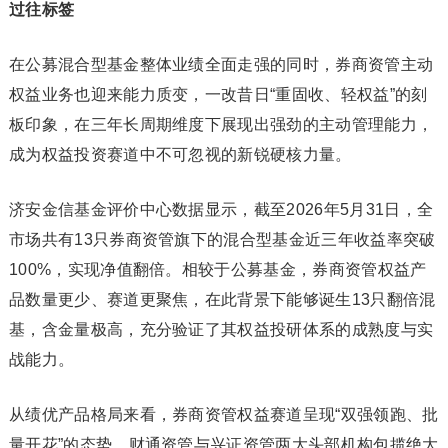
过往标签
在公募混合型基金整体业绩全面走强的同时，券商资管主动
权益业务也迎来能力质变，一改昔日“重固收、轻权益”的刻
板印象，在三年长周期维度下展现出强劲的主动管理能力，
成为权益投资赛道中不可忽视的新锐硬核力量。
济安金信基金评价中心数据显示，截至2026年5月31日，全
市场共有13只券商资管旗下的混合型基金近三年收益率突破
100%，实现净值翻倍。相较于公募基金，券商资管权益产
品数量更少、赛道更聚焦，在此背景下能够诞生13只翻倍混
基，含金量极高，充分验证了其权益投研体系的成熟度与实
战能力。
从绩优产品格局来看，券商资管权益赛道呈现“双强领跑、批
量开花”的态势，财通资管与兴证资管两大头部机构包揽绝大