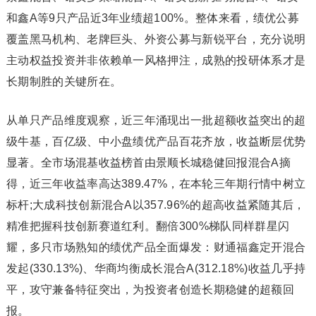
和鑫A等9只产品近3年业绩超100%。整体来看，绩优公募
覆盖黑马机构、老牌巨头、外资公募与新锐平台，充分说明
主动权益投资并非依赖单一风格押注，成熟的投研体系才是
长期制胜的关键所在。
从单只产品维度观察，近三年涌现出一批超额收益突出的超
级牛基，百亿级、中小盘绩优产品百花齐放，收益断层优势
显著。全市场混基收益榜首由景顺长城稳健回报混合A摘
得，近三年收益率高达389.47%，在本轮三年期行情中树立
标杆;大成科技创新混合A以357.96%的超高收益紧随其后，
精准把握科技创新赛道红利。翻倍300%梯队同样群星闪
耀，多只市场熟知的绩优产品全面爆发：财通福鑫定开混合
发起(330.13%)、华商均衡成长混合A(312.18%)收益几乎持
平，攻守兼备特征突出，为投资者创造长期稳健的超额回
报。