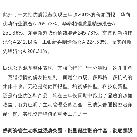
此外，一大批优质混基实现三年超200%的高额回报：华商
优势行业混合A 265.73%、华泰柏瑞质量精选混合A
251.36%、东吴新趋势价值线混合245.73%、富国创新科技
混合A 242.14%、工银新兴制造混合A 224.53%、嘉实创新
先锋混合A 208.31%。
纵观公募混基整体表现，其核心特征已十分清晰：这并非单
一赛道行情的偶发性红利，而是全市场、多风格、多机构的
集体丰收。无论是稳健回报型、均衡成长型、科技创新型，
还是行业优选型产品，均在三年长周期中跑出了显著的超额
收益，有力证明了主动管理公募基金，已成为普通投资者穿
越牛熊、实现资产增值的重要工具之一。
券商资管主动权益强势突围：批量诞生翻倍牛基，彻底摆脱