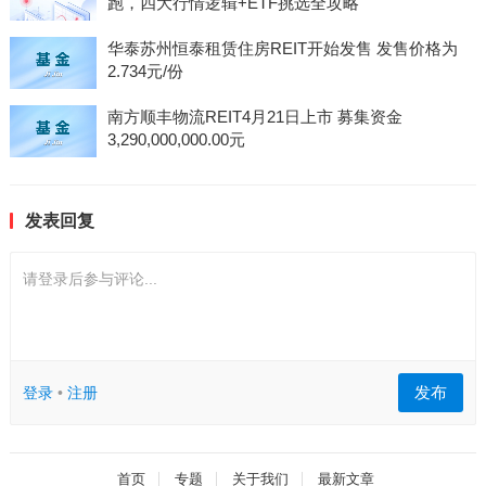
跑，四大行情逻辑+ETF挑选全攻略
华泰苏州恒泰租赁住房REIT开始发售 发售价格为
2.734元/份
南方顺丰物流REIT4月21日上市 募集资金
3,290,000,000.00元
发表回复
请登录后参与评论...
发布
登录
•
注册
首页
专题
关于我们
最新文章