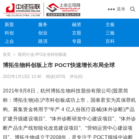
菜单
新股
服务
融资
主板
科创
创业
京股
三板
上会
路演
专题
百科
首页
医药行业-IPO企业特别报道
博拓生物科创板上市 POCT快速增长布局全球
2022年1月13日 13:40
阅读
(1870)
评论(0)
2021年9月8日，杭州博拓生物科技股份有限公司(股票简
称：博拓生物)在沪市科创板成功上市，国泰君安为其保荐机
构。募集资金将用于“年产 4 亿人份医疗器械(体外诊断)产品
扩建升级建设项目”、“体外诊断研发中心建设项目”、“体外诊
断产品生产线智能化改造建设项目”、“营销运营中心建设项
目”。博拓生物成立于2008年，是专注于 POCT领域中诊断