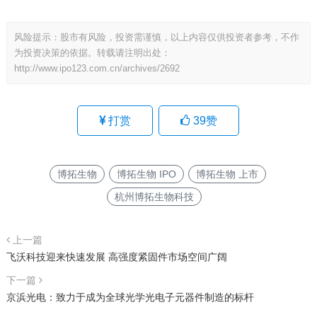
风险提示：股市有风险，投资需谨慎，以上内容仅供投资者参考，不作
为投资决策的依据。转载请注明出处：
http://www.ipo123.com.cn/archives/2692
打赏
39
赞
博拓生物
博拓生物 IPO
博拓生物 上市
杭州博拓生物科技
上一篇
飞沃科技迎来快速发展 高强度紧固件市场空间广阔
下一篇
京浜光电：致力于成为全球光学光电子元器件制造的标杆