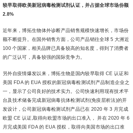
较早取得欧美新冠病毒检测试剂认证，并占据全球市场份额
2.8%
近年来，博拓生物体外诊断产品销售规模快速增长，市场份
额不断提升。在国外销售方面，公司产品销往全球 5 大洲近
100 个国家，相关品牌已具备较高的知名度，得到了消费者
的广泛认可，具备较强的国际竞争力。
另外自疫情爆发以来，博拓生物是国内较早取得 CE 认证和
美国 FDA 的 EUA 授权的新冠病毒检测试剂产品制造企业之
一，显示了公司良好的技术实力。公司快速利用现有技术平
台及技术储备完成新冠病毒抗体检测试剂(免疫层析法)的开
发设计，公司新冠病毒检测试剂产品已在 2020 年 3 月完成
欧盟 CE 认证,取得向欧盟市场的出口准入， 并在 2020 年 6
月完成美国 FDA 的 EUA 授权，取得向美国市场的出口准