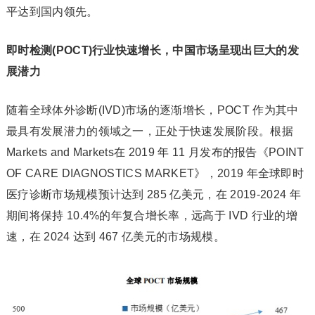
平达到国内领先。
即时检测(POCT)行业快速增长，中国市场呈现出巨大的发
展潜力
随着全球体外诊断(IVD)市场的逐渐增长，POCT 作为其中
最具有发展潜力的领域之一，正处于快速发展阶段。根据
Markets and Markets在 2019 年 11 月发布的报告《POINT
OF CARE DIAGNOSTICS MARKET》，2019 年全球即时
医疗诊断市场规模预计达到 285 亿美元，在 2019-2024 年
期间将保持 10.4%的年复合增长率，远高于 IVD 行业的增
速，在 2024 达到 467 亿美元的市场规模。