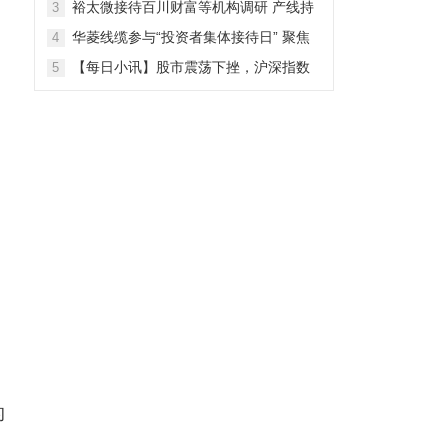
裕太微接待百川财富等机构调研 产线持
3
续拓宽海外收入快速增长
华菱线缆参与“投资者集体接待日” 聚焦
4
特种线缆 夯实企业竞争力
【每日小讯】股市震荡下挫，沪深指数
5
齐跌，市场整体表现弱势
的