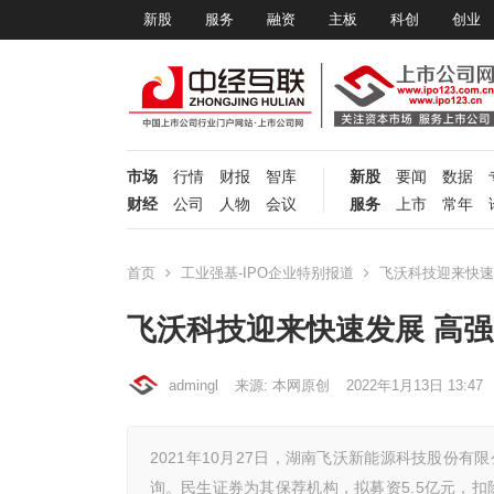
新股
服务
融资
主板
科创
创业
市场
行情
财报
智库
新股
要闻
数据
财经
公司
人物
会议
服务
上市
常年
首页
工业强基-IPO企业特别报道
飞沃科技迎来快速
飞沃科技迎来快速发展 高
admingl
来源: 本网原创
2022年1月13日 13:47
2021年10月27日，湖南飞沃新能源科技股份有
询。民生证券为其保荐机构，拟募资5.5亿元，