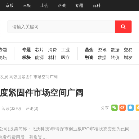
京股
三板
上会
路演
专题
百科
专题
专题
芯片
消费
工业
基金
资讯
数据
交易
论坛
板块
能源
材料
医疗
融资
数据
转债
增发
发展 高强度紧固件市场空间广阔
强度紧固件市场空间广阔
阅读
(3270)
评论(0)
限公司(股票简称：飞沃科技)申请深市创业板IPO审核状态变更为已问
扣除发行费用后，募集资…