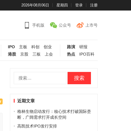
2026年08月06日
星期四
登录
注册
手机版
公众号
上市号
IPO
主板
科创
创业
路演
研报
港股
京股
三板
上会
热点
IPO百科
搜
索：
近期文章
格林生物启动发行：核心技术打破国际垄
断，广阔需求打开成长空间
高凯技术IPO发行安排