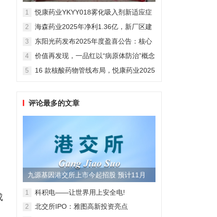
制剂全球化迈出关键一步
悦康药业YKYY018雾化吸入剂新适应症
1
获FDA临床试验批准，用于人偏肺病毒
海森药业2025年净利1.36亿，新厂区建
2
感染防治
设提速锚定“十五五”
东阳光药发布2025年度盈喜公告：核心
3
业务稳健驱动，国际化布局开启增长新
价值再发现，一品红以“病原体防治”概念
4
维度
在
勾勒增长新曲线
16 款核酸药物管线布局，悦康药业2025
5
年报披露多项创新药进展
评论最多的文章
九源基因港交所上市今起招股 预计11月
28日上市
科积电——让世界用上安全电!
1
成
北交所IPO：雅图高新投资亮点
2