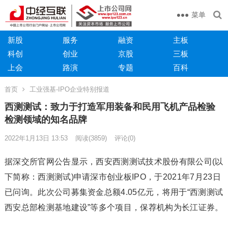
菜单
新股
服务
融资
主板
科创
创业
京股
三板
上会
路演
专题
百科
首页
工业强基-IPO企业特别报道
西测测试：致力于打造军用装备和民用飞机产品检验
检测领域的知名品牌
2022年1月13日 13:53
阅读
(3859)
评论(0)
据深交所官网公告显示，西安西测测试技术股份有限公司(以
下简称：西测测试)申请深市创业板IPO，于2021年7月23日
已问询。此次公司募集资金总额4.05亿元，将用于“西测测试
西安总部检测基地建设”等多个项目，保荐机构为长江证券。