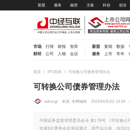
新股
服务
融资
主板
科创
创业
市场
行情
财报
智库
新股
要闻
数据
财经
公司
人物
会议
服务
上市
常年
首页
IPO百科
可转换公司债券管理办法
可转换公司债券管理办法
admingl
来源: 本网编辑
2022年6月2日 14:04
中国证券监督管理委员会令 第178号 《可转换公司
年第9次委务会议审议通过，现予以公布，自2021