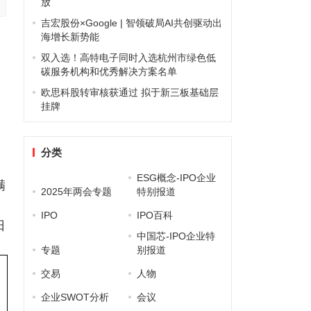
放
吉宏股份×Google | 智领破局AI共创驱动出
海增长新势能
双入选！高特电子同时入选杭州市绿色低
碳服务机构和优秀解决方案名单
欧思科股转审核获通过 拟于新三板基础层
挂牌
分类
ESG概念-IPO企业
满
2025年两会专题
特别报道
IPO
IPO百科
日
中国芯-IPO企业特
专题
别报道
交易
人物
企业SWOT分析
会议