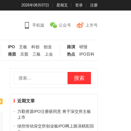
2026年08月07日
星期五
登录
注册
手机版
公众号
上市号
IPO
主板
科创
创业
路演
研报
港股
京股
三板
上会
热点
IPO百科
搜
索：
近期文章
力勤资源IPO注册获同意 将于深交所主板
上市
绿控传动深交所创业板IPO网上路演精彩回