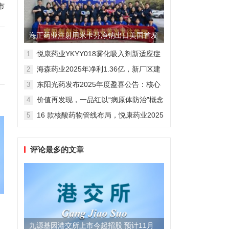
市
海正药业注射用米卡芬净钠出口美国首发
制剂全球化迈出关键一步
悦康药业YKYY018雾化吸入剂新适应症
1
获FDA临床试验批准，用于人偏肺病毒
海森药业2025年净利1.36亿，新厂区建
2
感染防治
设提速锚定“十五五”
东阳光药发布2025年度盈喜公告：核心
3
业务稳健驱动，国际化布局开启增长新
价值再发现，一品红以“病原体防治”概念
4
维度
勾勒增长新曲线
16 款核酸药物管线布局，悦康药业2025
5
年报披露多项创新药进展
评论最多的文章
九源基因港交所上市今起招股 预计11月