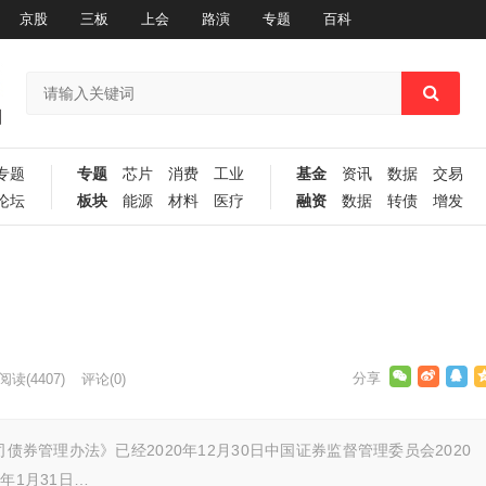
京股
三板
上会
路演
专题
百科
专题
专题
芯片
消费
工业
基金
资讯
数据
交易
论坛
板块
能源
材料
医疗
融资
数据
转债
增发
阅读
(4407)
评论(0)
债券管理办法》已经2020年12月30日中国证券监督管理委员会2020
年1月31日…