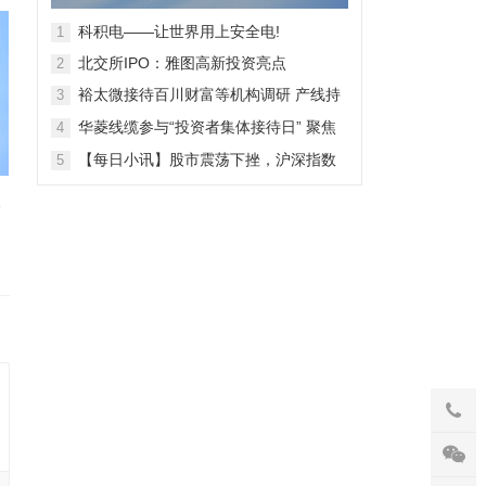
28日上市
科积电——让世界用上安全电!
1
北交所IPO：雅图高新投资亮点
2
裕太微接待百川财富等机构调研 产线持
3
续拓宽海外收入快速增长
华菱线缆参与“投资者集体接待日” 聚焦
4
特种线缆 夯实企业竞争力
【每日小讯】股市震荡下挫，沪深指数
5
齐跌，市场整体表现弱势
披