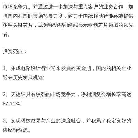
市场竞争力。并通过进一步加深与重点客户的业务合作，加
强国内和国际市场拓展力度，致力于围绕移动智能终端提供
多种关键芯片，成为移动智能终端显示驱动芯片领域的领先
者。
投资亮点：
1、集成电路设计行业迎来发展的黄金期，国内的相关企业
迎来历史发展机遇;
2、天德钰具有较强的市场竞争力，净利润复合增长率高达
87.11%;
3、实现科技成果与产业的深度融合，并积累了稳定良好的
供应链资源。