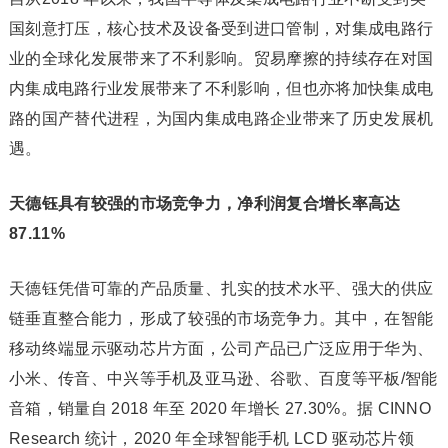
国刻意打压，核心技术及设备受到进口管制，对集成电路行
业的全球化发展带来了不利影响。贸易摩擦的持续存在对国
内集成电路行业发展带来了不利影响，但也亦将加快集成电
路的国产替代进程，为国内集成电路企业带来了历史发展机
遇。
天德钰具有较强的市场竞争力，净利润复合增长率高达
87.11%
天德钰凭借可靠的产品质量、扎实的技术水平、强大的供应
链垂直整合能力，形成了较强的市场竞争力。其中，在智能
移动终端显示驱动芯片方面，公司产品已广泛应用于华为、
小米、传音、中兴等手机及亚马逊、谷歌、百度等平板/智能
音箱，销量自 2018 年至 2020 年增长 27.30%。据 CINNO
Research 统计，2020 年全球智能手机 LCD 驱动芯片领