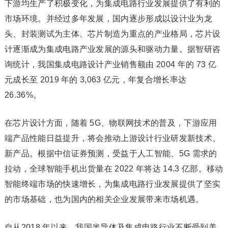
下游均生产了积极变化，为集成电路行业发展提供了有利的
市场环境。并经过多年发展，国内逐步形成以设计业为龙
头、封装测试为主体、芯片制造为重点的产业格局，芯片设
计逐渐成为集成电路产业发展的源头和驱动力量。据智研咨
询统计，我国集成电路设计产业销售额由 2004 年的 73 亿
元成长至 2019 年的 3,063 亿元，年复合增长率达
26.36%。
在芯片设计方面，随着 5G、物联网技术的普及，下游应用
端产品性能日益提升，将会推动上游设计行业研发新技术、
新产品。根据中信证券预测，受益于人工智能、5G 需求的
拉动，全球智能手机出货量在 2022 年将达 14.3 亿部。移动
智能终端市场的快速增长，为集成电路行业发展提供了坚实
的市场基础，也为国内的相关企业发展带来市场机遇。
自从2018 年以来，我国半导体及集成电路行业不断受到美