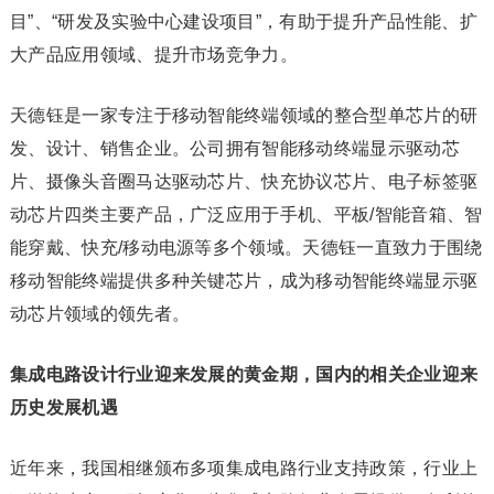
目”、“研发及实验中心建设项目”，有助于提升产品性能、扩
大产品应用领域、提升市场竞争力。
天德钰是一家专注于移动智能终端领域的整合型单芯片的研
发、设计、销售企业。公司拥有智能移动终端显示驱动芯
片、摄像头音圈马达驱动芯片、快充协议芯片、电子标签驱
动芯片四类主要产品，广泛应用于手机、平板/智能音箱、智
能穿戴、快充/移动电源等多个领域。天德钰一直致力于围绕
移动智能终端提供多种关键芯片，成为移动智能终端显示驱
动芯片领域的领先者。
集成电路设计行业迎来发展的黄金期，国内的相关企业迎来
历史发展机遇
近年来，我国相继颁布多项集成电路行业支持政策，行业上