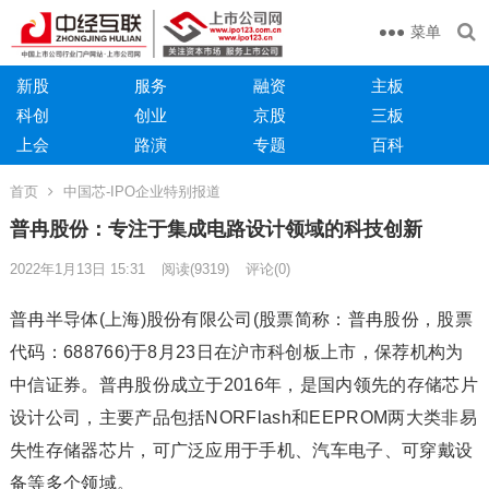
菜单
新股
服务
融资
主板
科创
创业
京股
三板
上会
路演
专题
百科
首页
中国芯-IPO企业特别报道
普冉股份：专注于集成电路设计领域的科技创新
2022年1月13日 15:31
阅读
(9319)
评论(0)
普冉半导体(上海)股份有限公司(股票简称：普冉股份，股票
代码：688766)于8月23日在沪市科创板上市，保荐机构为
中信证券。普冉股份成立于2016年，是国内领先的存储芯片
设计公司，主要产品包括NORFlash和EEPROM两大类非易
失性存储器芯片，可广泛应用于手机、汽车电子、可穿戴设
备等多个领域。