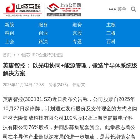
菜单
新股
服务
融资
主板
科创
创业
京股
三板
上会
路演
专题
百科
首页
中国芯-IPO企业特别报道
英唐智控： 以光电协同+能源管理，锻造半导体系统级
解决方案
2025年11月14日 17:38
阅读
(2475)
评论(0)
英唐智控(300131.SZ)近日发布公告称，公司股票自2025年
10月27日起停牌，计划通过发行股份及支付现金的方式收购
桂林光隆集成科技有限公司100%股权及上海奥简微电子科
技有限公司76%股权，并同步募集配套资金。此举标志着公
司在半导体产业链纵深布局的进一步加速，是其长期锁定高