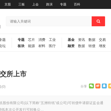
京股
三板
上会
路演
专题
百科
专题
专题
芯片
消费
工业
基金
资讯
数据
交易
论坛
板块
能源
材料
医疗
融资
数据
转债
增发
上交所上市
(0)
股份有限公司(以下简称“五洲特纸”或公司)可转债申请获证监会通
纸本次公开发行可转换公…