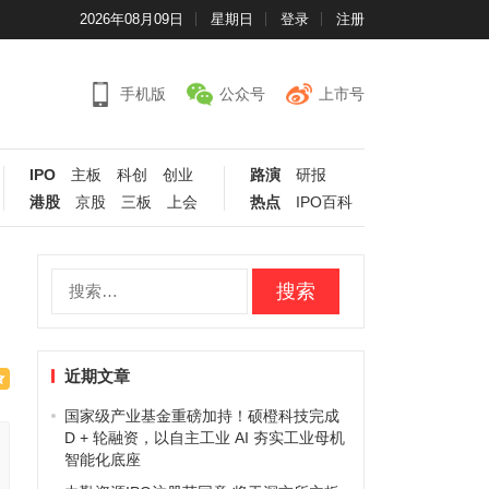
2026年08月09日
星期日
登录
注册
手机版
公众号
上市号
IPO
主板
科创
创业
路演
研报
港股
京股
三板
上会
热点
IPO百科
搜
索：
近期文章
国家级产业基金重磅加持！硕橙科技完成
D + 轮融资，以自主工业 AI 夯实工业母机
智能化底座