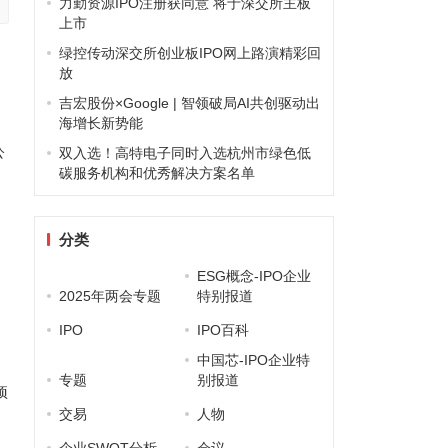
力勤资源IPO注册获同意 将于深交所主板
上市
绿控传动深交所创业板IPO网上路演精彩回
放
吉宏股份×Google | 智领破局AI共创驱动出
海增长新势能
公
双入选！高特电子同时入选杭州市绿色低
碳服务机构和优秀解决方案名单
分类
ESG概念-IPO企业
2025年两会专题
特别报道
IPO
IPO百科
中国芯-IPO企业特
专题
别报道
项
交易
人物