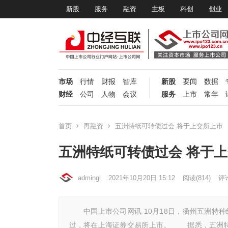
新股
服务
融资
主板
科创
创业
市场
行情
财报
智库
新股
要闻
数据
财经
公司
人物
会议
服务
上市
常年
首页
再融资
五洲特纸可转债过会 将于上交所上市
五洲特纸可转债过会 将于
admingl
2021年10月20日 15:12
阅读
(814)
评论
中国上市公司网讯 10月18日，衢州五洲特种纸
过，将在上海证券交易所上市。 据悉，五洲特