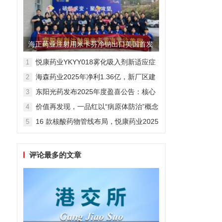
海正药业注射用米卡芬净钠出口美国首发
制剂全球化迈出关键一步
悦康药业YKYY018雾化吸入剂新适应症
1
获FDA临床试验批准，用于人偏肺病毒
海森药业2025年净利1.36亿，新厂区建
2
感染防治
设提速锚定“十五五”
东阳光药发布2025年度盈喜公告：核心
3
业务稳健驱动，国际化布局开启增长新
价值再发现，一品红以“病原体防治”概念
4
维度
勾勒增长新曲线
16 款核酸药物管线布局，悦康药业2025
5
年报披露多项创新药进展
评论最多的文章