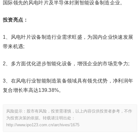
国际领先的风电叶片及半导体封测智能设备制造企业。
投资亮点：
1、风电叶片设备制造行业需求旺盛，为国内企业快速发展
带来机遇;
2、多方面优化进步智能化设备，增强企业的市场竞争力;
3、在风电行业智能制造装备领域具有领先优势，净利润年
复合增长率高达139.38%。
风险提示：股市有风险，投资需谨慎，以上内容仅供投资者参考，不作
为投资决策的依据。转载请注明出处：
http://www.ipo123.com.cn/archives/1675