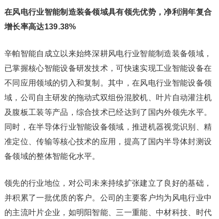
在风电行业智能制造装备领域具有领先优势，净利润年复合
增长率高达139.38%
辛帕智能自成立以来始终深耕风电行业智能制造装备领域，
已掌握核心智能设备研发技术，可快速实现工业智能设备在
不同应用领域的切入和复制。其中，在风电行业智能设备领
域，公司自主研发的拖动式双组份混胶机、叶片自动灌注机
及腹板工装等产品，综合技术已经达到了国内外领先水平。
同时，在半导体行业智能设备领域，推进机器视觉识别、精
准定位、传输等核心技术的应用，提高了国内半导体封测设
备领域的整体智能化水平。
领先的行业地位，对公司未来持续扩张建立了良好的基础，
并积累了一批优质的客户。公司的主要客户均为风电行业中
的主流叶片企业，如明阳智能、三一重能、中材科技、时代