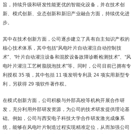
旨，持续升级和研发性能更优的智能化设备，并在技术创
新、模式创新、业态创新和新旧产业融合方面，持续优化进
步。
其中在技术创新方面，公司逐步建立了具有自主知识产权的
核心技术体系，其中包括“风电叶片自动灌注自动控制技
术”、“叶片自动灌注设备和混胶设备故障诊断检测技术”、“风
电叶片灌注工艺树脂脱泡技术”等。同时，公司目前已拥有专
利授权 35 项，其中包括 11 项发明专利及 24 项实用新型专
利，另获得 29 项软件著作权。
在模式创新方面，公司积极与外部高校等机构开展合作研
发，充分利用外部研发资源，为公司的技术研发提供理论基
础。例如，公司与西安电子科技大学合作研发激光成像系
统，能够在风电叶片制造过程实现精准定位，从而加强公司