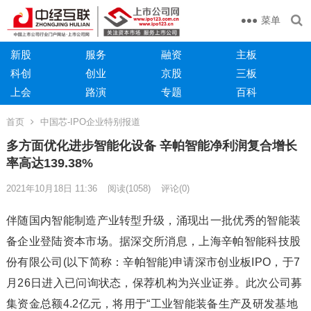
菜单
新股
服务
融资
主板
科创
创业
京股
三板
上会
路演
专题
百科
首页
中国芯-IPO企业特别报道
多方面优化进步智能化设备 辛帕智能净利润复合增长
率高达139.38%
2021年10月18日 11:36
阅读
(1058)
评论(0)
伴随国内智能制造产业转型升级，涌现出一批优秀的智能装
备企业登陆资本市场。据深交所消息，上海辛帕智能科技股
份有限公司(以下简称：辛帕智能)申请深市创业板IPO，于7
月26日进入已问询状态，保荐机构为兴业证券。此次公司募
集资金总额4.2亿元，将用于“工业智能装备生产及研发基地