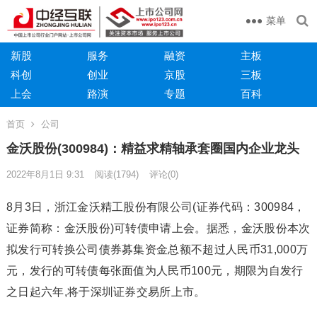
菜单
新股
服务
融资
主板
科创
创业
京股
三板
上会
路演
专题
百科
首页
公司
金沃股份(300984)：精益求精轴承套圈国内企业龙头
2022年8月1日 9:31
阅读
(1794)
评论(0)
8月3日，浙江金沃精工股份有限公司(证券代码：300984，
证券简称：金沃股份)可转债申请上会。据悉，金沃股份本次
拟发行可转换公司债券募集资金总额不超过人民币31,000万
元，发行的可转债每张面值为人民币100元，期限为自发行
之日起六年,将于深圳证券交易所上市。