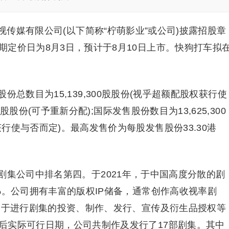
视传媒有限公司(以下简称“柠萌影业”或公司)披露招股章
定价日为8月3日，预计于8月10日上市。快狗打车拟
总数目为15,139,300股股份(视乎超额配股权获行使
0股股份(可予重新分配);国际发售股份数目为13,625,300
行使与否而定)。最高发售价为每股发售股份33.30港
剧集公司中排名第四。于2021年，于中国高度分散的剧
%。公司拥有丰富的版权IP储备，通常创作高收视率剧
致力于进行剧集的投资、制作、发行、宣传及衍生品授权等
后实际可行日期，公司共制作及发行了17部剧集。其中