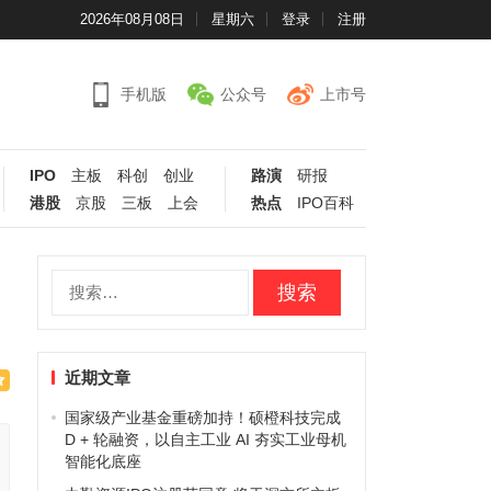
2026年08月08日
星期六
登录
注册
手机版
公众号
上市号
IPO
主板
科创
创业
路演
研报
港股
京股
三板
上会
热点
IPO百科
搜
索：
近期文章
国家级产业基金重磅加持！硕橙科技完成
D + 轮融资，以自主工业 AI 夯实工业母机
智能化底座