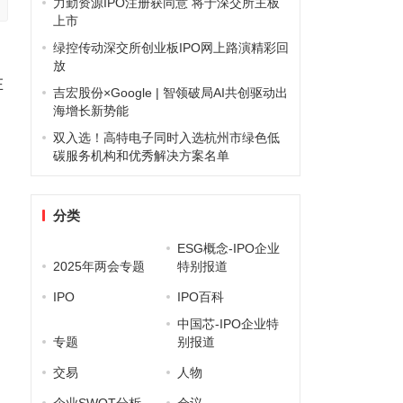
力勤资源IPO注册获同意 将于深交所主板
上市
绿控传动深交所创业板IPO网上路演精彩回
放
在
吉宏股份×Google | 智领破局AI共创驱动出
海增长新势能
双入选！高特电子同时入选杭州市绿色低
碳服务机构和优秀解决方案名单
分类
ESG概念-IPO企业
2025年两会专题
特别报道
IPO
IPO百科
中国芯-IPO企业特
专题
别报道
交易
人物