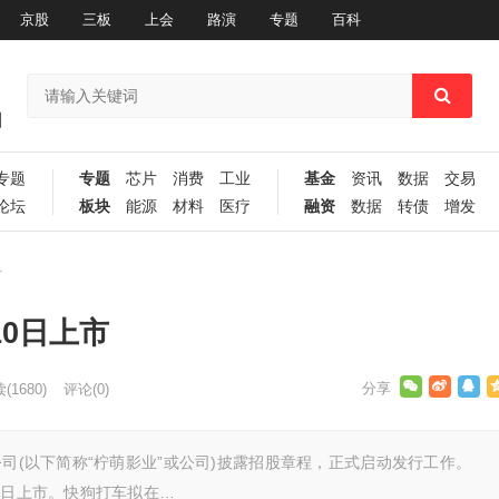
京股
三板
上会
路演
专题
百科
专题
专题
芯片
消费
工业
基金
资讯
数据
交易
论坛
板块
能源
材料
医疗
融资
数据
转债
增发
市
10日上市
读
(1680)
评论(0)
公司(以下简称“柠萌影业”或公司)披露招股章程，正式启动发行工作。
0日上市。快狗打车拟在…