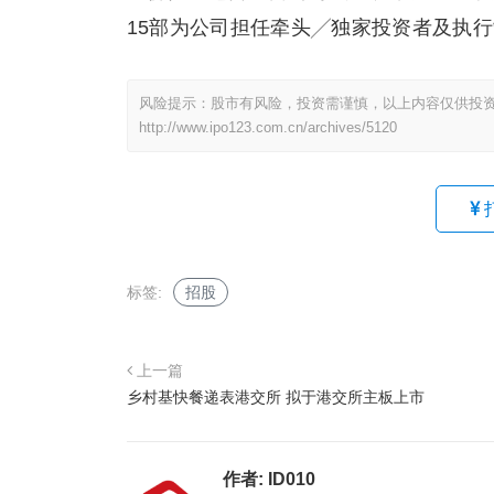
15部为公司担任牵头╱独家投资者及执
风险提示：股市有风险，投资需谨慎，以上内容仅供投
http://www.ipo123.com.cn/archives/5120
标签:
招股
上一篇
乡村基快餐递表港交所 拟于港交所主板上市
作者:
ID010