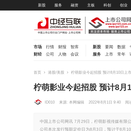
新股
服务
融资
主板
科创
创业
市场
行情
财报
智库
新股
要闻
数据
财经
公司
人物
会议
服务
上市
常年
首页
港股/美股
柠萌影业今起招股 预计8月10日上
柠萌影业今起招股 预计8月
ID010
来源: 本网编辑
2022年8月1日 9:40
阅
中国上市公司网讯 7月29日，柠萌影视传媒有限
公司本次发行预期定价日为8月3日，预计于8月1