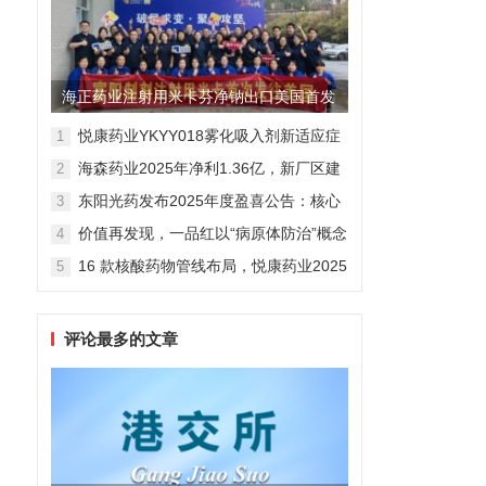
海正药业注射用米卡芬净钠出口美国首发
制剂全球化迈出关键一步
悦康药业YKYY018雾化吸入剂新适应症
1
获FDA临床试验批准，用于人偏肺病毒
海森药业2025年净利1.36亿，新厂区建
2
感染防治
设提速锚定“十五五”
东阳光药发布2025年度盈喜公告：核心
3
业务稳健驱动，国际化布局开启增长新
价值再发现，一品红以“病原体防治”概念
4
维度
勾勒增长新曲线
16 款核酸药物管线布局，悦康药业2025
5
年报披露多项创新药进展
评论最多的文章