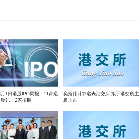
-8月1日港股IPO周报：11家递
奕斯伟计算递表港交所 拟于港交所主
过聆讯、2家招股
板上市