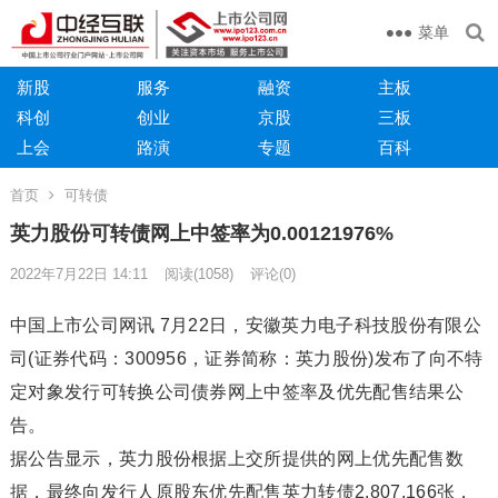
菜单
新股
服务
融资
主板
科创
创业
京股
三板
上会
路演
专题
百科
首页
可转债
英力股份可转债网上中签率为0.00121976%
2022年7月22日 14:11
阅读
(1058)
评论(0)
中国上市公司网讯 7月22日，安徽英力电子科技股份有限公
司(证券代码：300956，证券简称：英力股份)发布了向不特
定对象发行可转换公司债券网上中签率及优先配售结果公
告。
据公告显示，英力股份根据上交所提供的网上优先配售数
据，最终向发行人原股东优先配售英力转债2,807,166张，