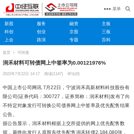
菜单
新股
服务
融资
主板
科创
创业
京股
三板
上会
路演
专题
百科
首页
可转债
润禾材料可转债网上中签率为0.00121976%
2022年7月22日 14:17
阅读
(1147)
评论(0)
中国上市公司网讯 7月22日，宁波润禾高新材料科技股份有
限公司(证券代码：300727，证券简称：润禾材料)发布了向
不特定对象发行可转换公司债券网上中签率及优先配售结果
公告。
据公告显示，润禾材料根据上交所提供的网上优先配售数
据，最终向发行人原股东优先配售润禾转债2,184,080张，