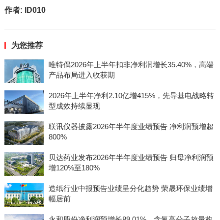
作者:
ID010
为您推荐
唯特偶2026年上半年扣非净利润增长35.40%，高端
产品布局进入收获期
2026年上半年净利2.10亿增415%，先导基电战略转
型成效持续显现
联讯仪器披露2026年半年度业绩预告 净利润预增超
800%
贝达药业发布2026年半年度业绩预告 归母净利润预
增120%至180%
造纸行业中报预告业绩呈分化趋势 荣晟环保业绩增
幅居前
永和股份净利润预增长89.01%，含氟高分子放量构