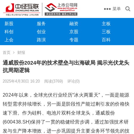
菜单
新股
服务
融资
主板
科创
创业
京股
三板
上会
路演
专题
百科
首页
财报
通威股份2024年的技术壁垒与出海破局 揭示光伏龙头
抗周期逻辑
2025年4月30日 16:20
阅读
(3769)
评论(0)
2024年以来，全球光伏行业经历“冰火两重天”，一面是能源
转型需求持续增长，另一面是阶段性产能过剩引发的价格快
速下滑。作为硅料、电池片双料全球龙头，通威股份
(600438.SH)保持了一贯的稳健经营步调，通过加强技术研
发与生产降本增效，进一步巩固提升主要业务环节领先的技