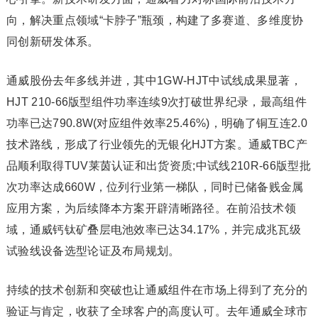
向，解决重点领域“卡脖子”瓶颈，构建了多赛道、多维度协
同创新研发体系。
通威股份去年多线并进，其中1GW-HJT中试线成果显著，
HJT 210-66版型组件功率连续9次打破世界纪录，最高组件
功率已达790.8W(对应组件效率25.46%)，明确了铜互连2.0
技术路线，形成了行业领先的无银化HJT方案。通威TBC产
品顺利取得TUV莱茵认证和出货资质;中试线210R-66版型批
次功率达成660W，位列行业第一梯队，同时已储备贱金属
应用方案，为后续降本方案开辟清晰路径。在前沿技术领
域，通威钙钛矿叠层电池效率已达34.17%，并完成兆瓦级
试验线设备选型论证及布局规划。
持续的技术创新和突破也让通威组件在市场上得到了充分的
验证与肯定，收获了全球客户的高度认可。去年通威全球市