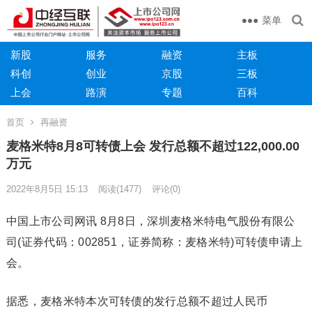
菜单
新股
服务
融资
主板
科创
创业
京股
三板
上会
路演
专题
百科
首页
再融资
麦格米特8月8可转债上会 发行总额不超过122,000.00
万元
2022年8月5日 15:13
阅读
(1477)
评论(0)
中国上市公司网讯 8月8日，深圳麦格米特电气股份有限公
司(证券代码：002851，证券简称：麦格米特)可转债申请上
会。
据悉，麦格米特本次可转债的发行总额不超过人民币