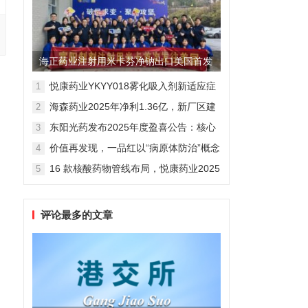
海正药业注射用米卡芬净钠出口美国首发
制剂全球化迈出关键一步
悦康药业YKYY018雾化吸入剂新适应症
1
获FDA临床试验批准，用于人偏肺病毒
海森药业2025年净利1.36亿，新厂区建
2
感染防治
设提速锚定“十五五”
东阳光药发布2025年度盈喜公告：核心
3
业务稳健驱动，国际化布局开启增长新
价值再发现，一品红以“病原体防治”概念
4
维度
勾勒增长新曲线
16 款核酸药物管线布局，悦康药业2025
5
年报披露多项创新药进展
评论最多的文章