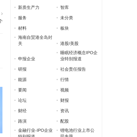
新质生产力
智库
篇
服务
未分类
个
材料
板块
海南自贸港全岛封
关
港股/美股
睡眠经济概念IPO企
申报企业
业特别报道
研报
社会责任报告
能源
行情
要闻
视频
论坛
财报
财经
资讯
路演
配股
金融行业-IPO企业
锂电池行业上市公
特别报道
司专题