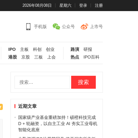
2026年08月08日
星期六
登录
注册
手机版
公众号
上市号
IPO
主板
科创
创业
路演
研报
港股
京股
三板
上会
热点
IPO百科
搜
索：
近期文章
国家级产业基金重磅加持！硕橙科技完成
D + 轮融资，以自主工业 AI 夯实工业母机
智能化底座