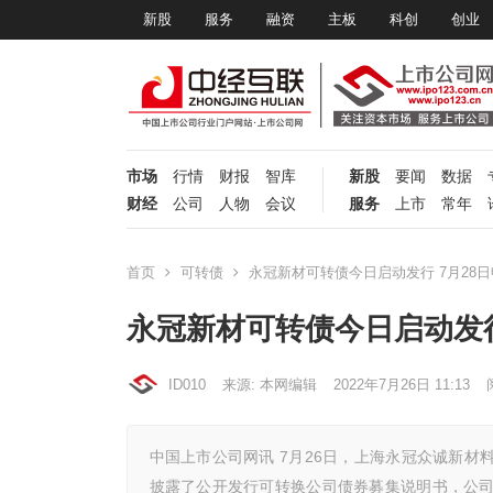
新股
服务
融资
主板
科创
创业
市场
行情
财报
智库
新股
要闻
数据
财经
公司
人物
会议
服务
上市
常年
首页
可转债
永冠新材可转债今日启动发行 7月28日
永冠新材可转债今日启动发行
ID010
来源: 本网编辑
2022年7月26日 11:13
中国上市公司网讯 7月26日，上海永冠众诚新材料
披露了公开发行可转换公司债券募集说明书，公司