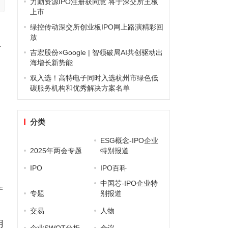
力勤资源IPO注册获同意 将于深交所主板
上市
绿控传动深交所创业板IPO网上路演精彩回
放
于
吉宏股份×Google | 智领破局AI共创驱动出
海增长新势能
双入选！高特电子同时入选杭州市绿色低
碳服务机构和优秀解决方案名单
分类
，
ESG概念-IPO企业
2025年两会专题
特别报道
IPO
IPO百科
中国芯-IPO企业特
产
专题
别报道
交易
人物
用