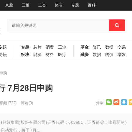
京股
三板
上会
路演
专题
百科
专题
专题
芯片
消费
工业
基金
资讯
数据
交易
论坛
板块
能源
材料
医疗
融资
数据
转债
增发
申购
 7月28日申购
阅读
(1722)
评论(0)
科技(集团)股份有限公司(证券代码：603681，证券简称：永冠新材)
启动发行，将于7月…