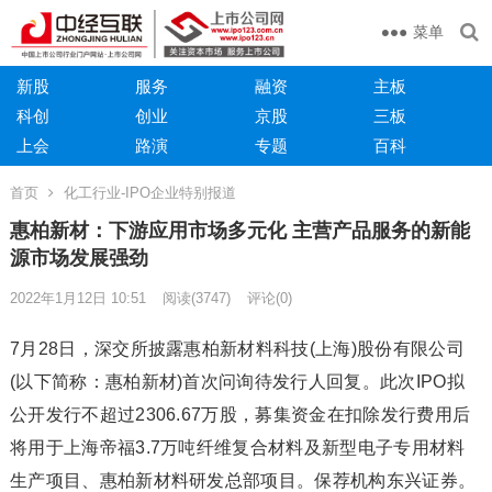
菜单
新股
服务
融资
主板
科创
创业
京股
三板
上会
路演
专题
百科
首页
化工行业-IPO企业特别报道
惠柏新材：下游应用市场多元化 主营产品服务的新能
源市场发展强劲
2022年1月12日 10:51
阅读
(3747)
评论(0)
7月28日，深交所披露惠柏新材料科技(上海)股份有限公司
(以下简称：惠柏新材)首次问询待发行人回复。此次IPO拟
公开发行不超过2306.67万股，募集资金在扣除发行费用后
将用于上海帝福3.7万吨纤维复合材料及新型电子专用材料
生产项目、惠柏新材料研发总部项目。保荐机构东兴证券。