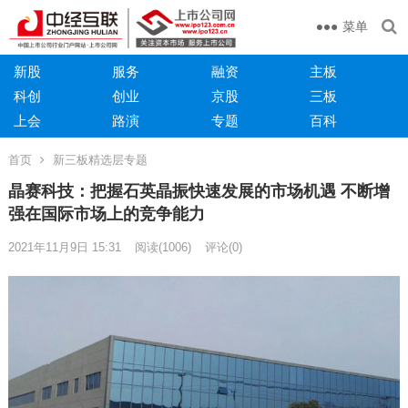
菜单
新股
服务
融资
主板
科创
创业
京股
三板
上会
路演
专题
百科
首页
新三板精选层专题
晶赛科技：把握石英晶振快速发展的市场机遇 不断增
强在国际市场上的竞争能力
2021年11月9日 15:31
阅读
(1006)
评论(0)