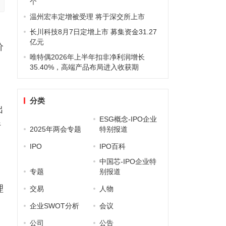
个
温州宏丰定增被受理 将于深交所上市
长川科技8月7日定增上市 募集资金31.27
亿元
价
唯特偶2026年上半年扣非净利润增长
35.40%，高端产品布局进入收获期
上
分类
出
ESG概念-IPO企业
行
2025年两会专题
特别报道
IPO
IPO百科
中国芯-IPO企业特
仍
专题
别报道
理
交易
人物
企业SWOT分析
会议
公司
公告