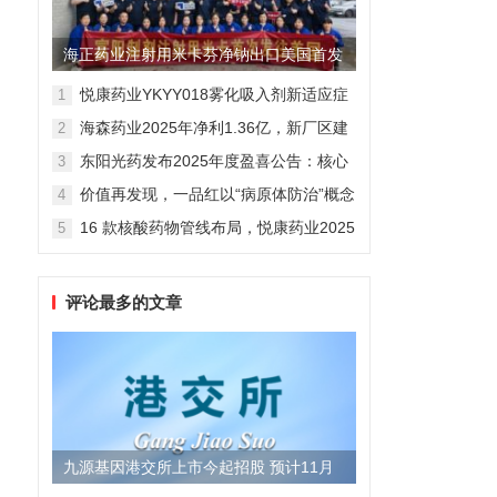
海正药业注射用米卡芬净钠出口美国首发
制剂全球化迈出关键一步
悦康药业YKYY018雾化吸入剂新适应症
1
获FDA临床试验批准，用于人偏肺病毒
海森药业2025年净利1.36亿，新厂区建
2
感染防治
设提速锚定“十五五”
东阳光药发布2025年度盈喜公告：核心
3
业务稳健驱动，国际化布局开启增长新
价值再发现，一品红以“病原体防治”概念
4
维度
勾勒增长新曲线
16 款核酸药物管线布局，悦康药业2025
5
年报披露多项创新药进展
评论最多的文章
九源基因港交所上市今起招股 预计11月