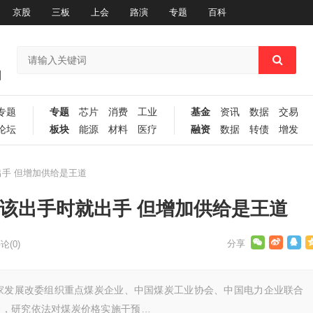
京股
三板
上会
路演
专题
百科
专题
专题
芯片
消费
工业
基金
资讯
数据
交易
论坛
板块
能源
材料
医疗
融资
数据
转债
增发
手 但增加供给是王道
 该出手时就出手 但增加供给是王道
论(0)
家发展改委组织重点煤炭企业、中国煤炭工业协会、中国电力企业联合
会，研究依法对煤炭价格实施干预…