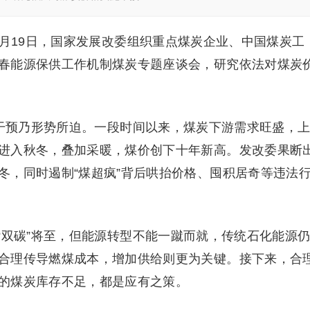
19日，国家发展改委组织重点煤炭企业、中国煤炭工
春能源保供工作机制煤炭专题座谈会，研究依法对煤炭
干预乃形势所迫。一段时间以来，煤炭下游需求旺盛，
进入秋冬，叠加采暖，煤价创下十年新高。发改委果断
冬，同时遏制“煤超疯”背后哄抬价格、囤积居奇等违法
双碳”将至，但能源转型不能一蹴而就，传统石化能源
合理传导燃煤成本，增加供给则更为关键。接下来，合
的煤炭库存不足，都是应有之策。