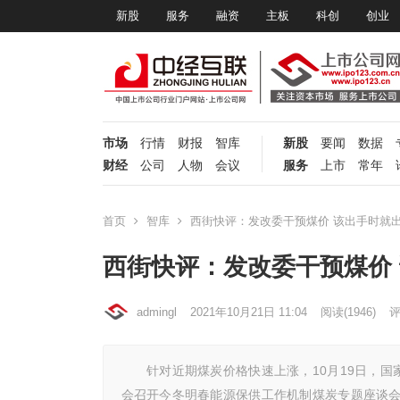
新股
服务
融资
主板
科创
创业
市场
行情
财报
智库
新股
要闻
数据
财经
公司
人物
会议
服务
上市
常年
首页
智库
西街快评：发改委干预煤价 该出手时就出
西街快评：发改委干预煤价
admingl
2021年10月21日 11:04
阅读
(1946)
评
针对近期煤炭价格快速上涨，10月19日，国
会召开今冬明春能源保供工作机制煤炭专题座谈