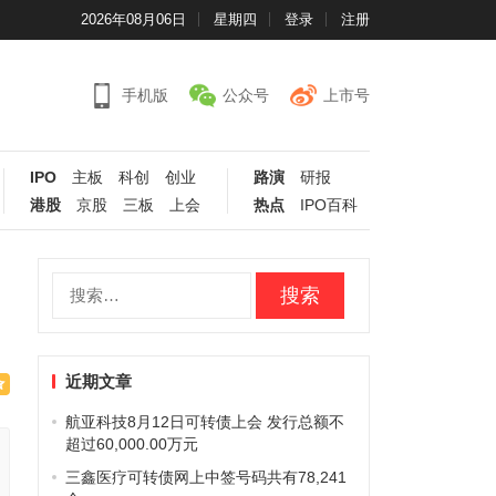
2026年08月06日
星期四
登录
注册
手机版
公众号
上市号
IPO
主板
科创
创业
路演
研报
港股
京股
三板
上会
热点
IPO百科
搜
索：
近期文章
航亚科技8月12日可转债上会 发行总额不
超过60,000.00万元
三鑫医疗可转债网上中签号码共有78,241