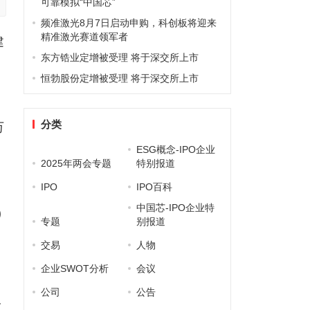
可靠模拟“中国芯”
频准激光8月7日启动申购，科创板将迎来
精准激光赛道领军者
建
东方锆业定增被受理 将于深交所上市
恒勃股份定增被受理 将于深交所上市
分类
万
ESG概念-IPO企业
2025年两会专题
特别报道
IPO
IPO百科
房
中国芯-IPO企业特
)
专题
别报道
交易
人物
企业SWOT分析
会议
己
公司
公告
双