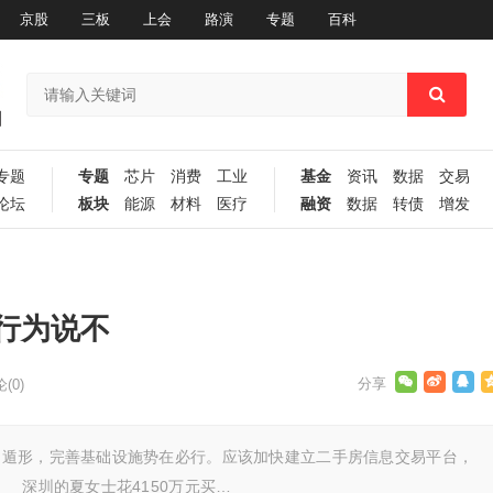
京股
三板
上会
路演
专题
百科
专题
专题
芯片
消费
工业
基金
资讯
数据
交易
论坛
板块
能源
材料
医疗
融资
数据
转债
增发
行为说不
(0)
形，完善基础设施势在必行。应该加快建立二手房信息交易平台，
深圳的夏女士花4150万元买…