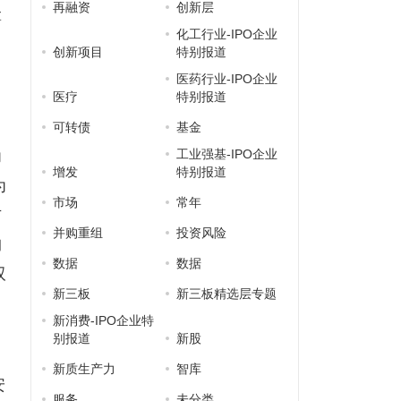
再融资
创新层
拿
化工行业-IPO企业
创新项目
特别报道
医药行业-IPO企业
医疗
特别报道
要
可转债
基金
为
工业强基-IPO企业
增发
特别报道
为
市场
常年
方
并购重组
投资风险
构
数据
数据
双
新三板
新三板精选层专题
因
新消费-IPO企业特
别报道
新股
新质生产力
智库
安
服务
未分类