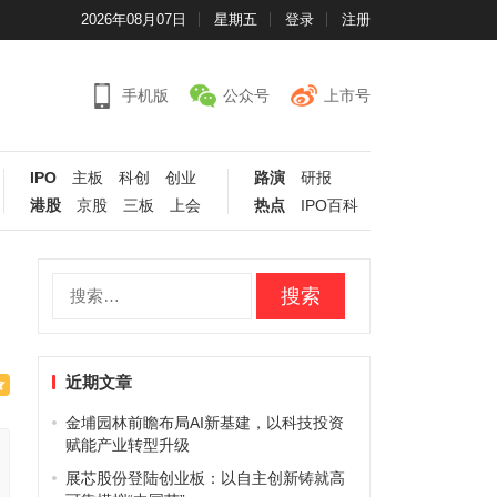
2026年08月07日
星期五
登录
注册
手机版
公众号
上市号
IPO
主板
科创
创业
路演
研报
港股
京股
三板
上会
热点
IPO百科
搜
索：
近期文章
金埔园林前瞻布局AI新基建，以科技投资
赋能产业转型升级
展芯股份登陆创业板：以自主创新铸就高