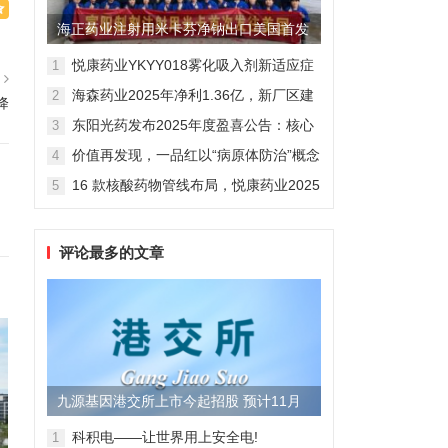
海正药业注射用米卡芬净钠出口美国首发
制剂全球化迈出关键一步
悦康药业YKYY018雾化吸入剂新适应症
1
篇
获FDA临床试验批准，用于人偏肺病毒
海森药业2025年净利1.36亿，新厂区建
2
感染防治
降
设提速锚定“十五五”
东阳光药发布2025年度盈喜公告：核心
3
业务稳健驱动，国际化布局开启增长新
价值再发现，一品红以“病原体防治”概念
4
维度
勾勒增长新曲线
16 款核酸药物管线布局，悦康药业2025
5
年报披露多项创新药进展
评论最多的文章
九源基因港交所上市今起招股 预计11月
28日上市
科积电——让世界用上安全电!
1