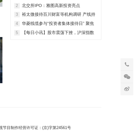
北交所IPO：雅图高新投资亮点
2
裕太微接待百川财富等机构调研 产线持
3
续拓宽海外收入快速增长
华菱线缆参与“投资者集体接待日” 聚焦
4
特种线缆 夯实企业竞争力
【每日小讯】股市震荡下挫，沪深指数
5
齐跌，市场整体表现弱势
视节目制作经营许可证：
(京)字第24561号