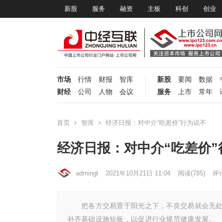
新股
服务
融资
主板
科创
创业
市场
行情
财报
智库
新股
要闻
数据
财经
公司
人物
会议
服务
上市
常年
首页
智库
经济日报：对中介“吃差价”行为说不
经济日报：对中介“吃差价”
admingl
2021年10月21日 11:04
阅读
(785)
评论
把各方交易置于阳光之下，不良交易就会无处遁
补齐基础设施短板，以促进行业规范健康发展。 