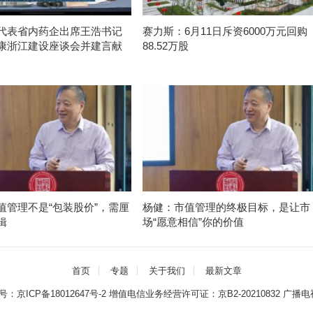
代表省内药企出席王浩书记
赛力斯：6月11日斥资6000万元回购
康浙江建设座谈会并建言献
88.52万股
值管理不是“包装股价”，需厘
杨健：市值管理的终极目标，是让市
辑
场“愿意相信”你的价值
首页
专题
关于我们
最新文章
案号：
京ICP备18012647号-2
增值电信业务经营许可证：
京B2-20210832
广播电